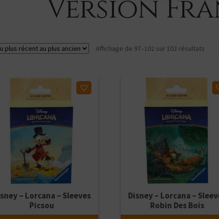
Version Fra
Trié
Affichage de 97–102 sur 102 résultats
du
plus
réce
ter à ma liste d'envies
Ajouter à ma liste d'envies
au
plus
anci
isney – Lorcana – Sleeves
Disney – Lorcana – Sleev
Picsou
Robin Des Bois