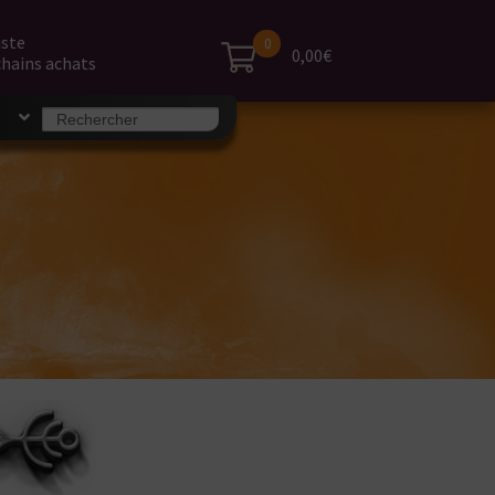
iste
0
0,00€
hains achats
Search
S
for: