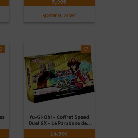
5,90
€
Ajouter au panier
Ajouter à ma liste d'envies
es
Yu-Gi-Oh! – Coffret Speed
Duel GX – Le Paradoxe des
Partiels – Version Française
14,90
€