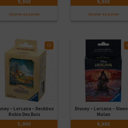
9,90
€
9,90
€
Ajouter au panier
Ajouter au panier
ter à ma liste d'envies
Ajouter à ma liste d'envies
sney – Lorcana – Deckbox
Disney – Lorcana – Sleev
Robin Des Bois
Mulan
5,90
€
9,90
€