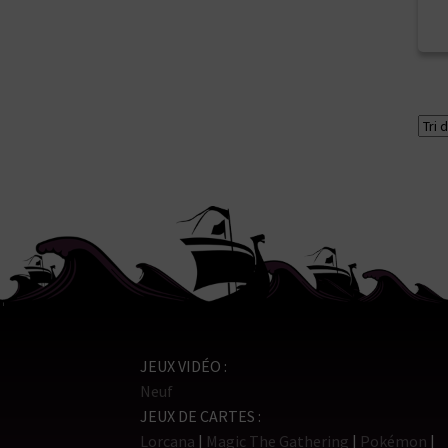
JEUX VIDÉO
Neuf
JEUX DE CARTES
Lorcana
Magic The Gathering
Pokémon