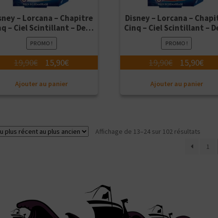
sney – Lorcana – Chapitre
Disney – Lorcana – Chapi
q – Ciel Scintillant – Deck
Cinq – Ciel Scintillant – 
Scar et Kronk – Version
Elsa et Raph – Version
PROMO !
PROMO !
Française
Française
Le
Le
Le
Le
19,90
€
15,90
€
19,90
€
15,90
€
prix
prix
prix
pri
Ajouter au panier
Ajouter au panier
initial
actuel
initial
act
était :
est :
était :
est 
19,90€.
15,90€.
19,90€.
15,
Trié
Affichage de 13–24 sur 102 résultats
du
1
plus
récen
au
plus
ancie