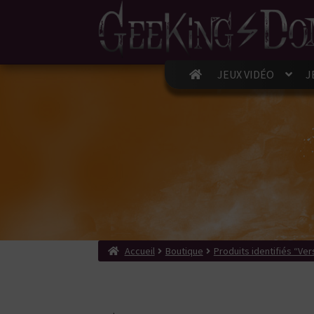
JEUX VIDÉO
J
Accueil
Boutique
Produits identifiés “Ver