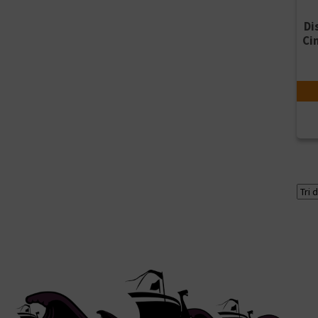
Di
Cin