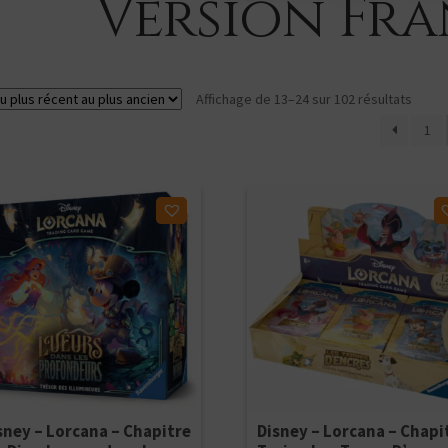
Version Fra
Trié
Affichage de 13–24 sur 102 résultats
du
1
plus
récen
au
plus
ter à ma liste d'envies
Ajouter à ma liste d'envies
ancie
sney – Lorcana – Chapitre
Disney – Lorcana – Chapi