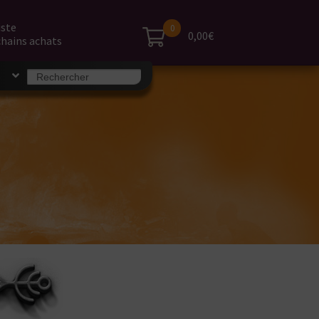
iste
0
0,00€
hains achats
Search
S
for: