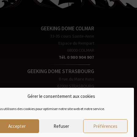
GEEKING DOME COLMAR
33-35 cours Sainte-Anne
Espace du Rempart
68000 COLMAR
Tél. 0 980 904 907
GEEKING DOME STRASBOURG
8 rue du Maire Kuss
67000 STRASBOURG
Tél. 0 970 994 747
Gérer le consentement aux cookies
e-mail: contact@geekingdome.com
s utilisons des cookies pour optimiser notre site web et notre service.
Accepter
Refuser
Préférences
its réservés ©