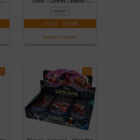
s –
Trois – Coffret Cadeau –
Version Française
PROMO !
Le
Le
29,90
€
19,90
€
ix
prix
prix
Ajouter au panier
tuel
initial
actuel
t :
était :
est :
9,90€.
29,90€.
19,90€.
Ajouter à ma liste d'envies