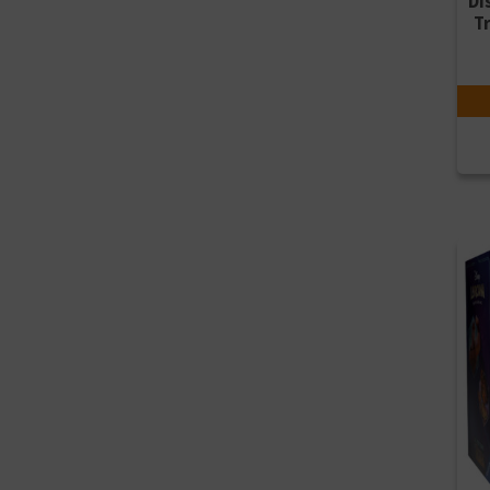
Di
T
Pon
Ajou