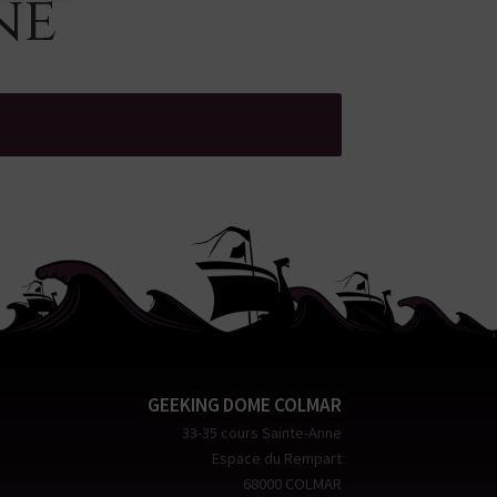
ne
GEEKING DOME COLMAR
33-35 cours Sainte-Anne
Espace du Rempart
68000 COLMAR