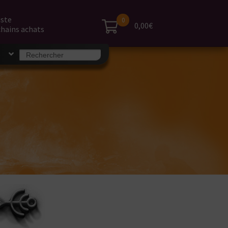
iste
0
0,00€
hains achats
Search
S
for: