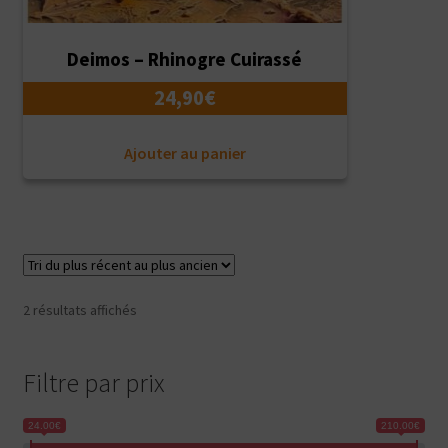
Deimos – Rhinogre Cuirassé
24,90
€
Ajouter au panier
Trié
2 résultats affichés
du
plus
récent
Filtre par prix
au
plus
24.00€
210.00€
ancien