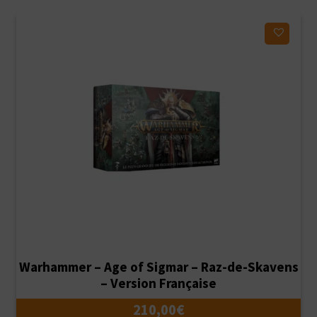
plus
récent
Ajouter à ma liste d'envies
au
plus
ancien
Warhammer – Age of Sigmar – Raz-de-Skavens
– Version Française
210,00
€