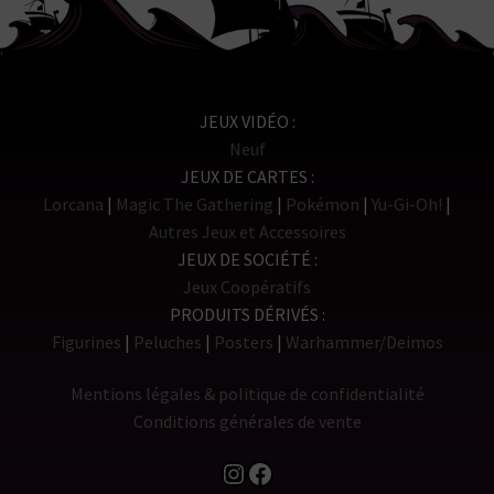
Nintendo 64
Super Nintendo
JEUX VIDÉO
Neuf
Nes
JEUX DE CARTES
Lorcana
Magic The Gathering
Pokémon
Yu-Gi-Oh!
Game Boy
Autres Jeux et Accessoires
JEUX DE SOCIÉTÉ
Accessoires
Jeux Coopératifs
PRODUITS DÉRIVÉS
Ouvrir
Jeux de cartes
Figurines
Peluches
Posters
Warhammer/Deimos
le
menu
Ouvrir
Mentions légales & politique de confidentialité
Jeux de société
enfant
le
Conditions générales de vente
menu
Ouvrir
Produits dérivés
Instagram
Facebook
enfant
le
Search Button