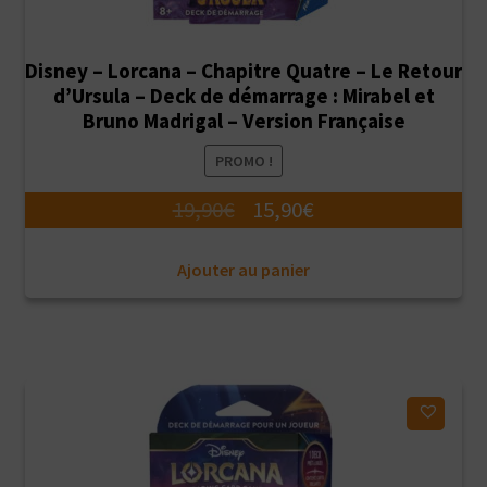
Disney – Lorcana – Chapitre Quatre – Le Retour
d’Ursula – Deck de démarrage : Mirabel et
Bruno Madrigal – Version Française
PROMO !
Le
Le
19,90
€
15,90
€
prix
prix
Ajouter au panier
initial
actuel
était :
est :
19,90€.
15,90€.
Ajouter à ma liste d'envies