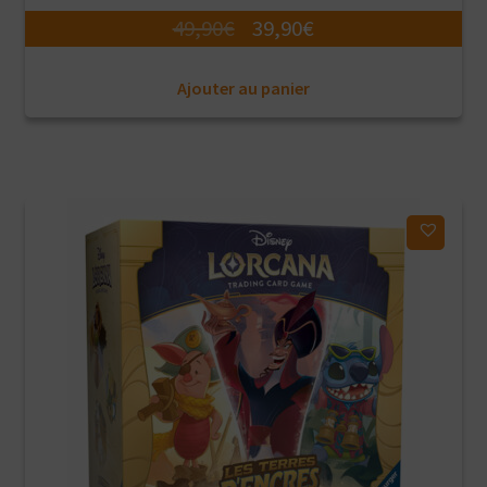
Le
Le
49,90
€
39,90
€
prix
prix
Ajouter au panier
initial
actuel
était :
est :
49,90€.
39,90€.
Ajouter à ma liste d'envies