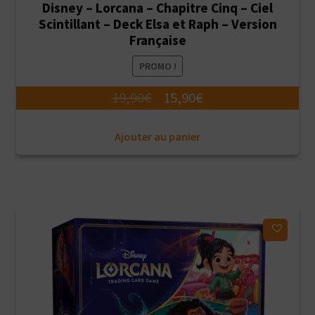
Disney – Lorcana – Chapitre Cinq – Ciel
Scintillant – Deck Elsa et Raph – Version
Française
PROMO !
Le
Le
19,90
€
15,90
€
prix
prix
Ajouter au panier
initial
actuel
était :
est :
19,90€.
15,90€.
Ajouter à ma liste d'envies