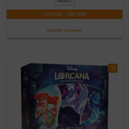
PROMO !
Le
Le
129,90
€
109,90
€
prix
prix
Ajouter au panier
initial
actuel
était :
est :
129,90€.
109,90€.
Ajouter à ma liste d'envies