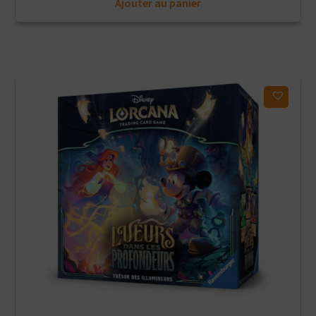
Ajouter au panier
initial
actuel
était :
est :
49,90€.
39,90€.
Ajouter à ma liste d'envies