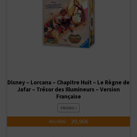
Disney – Lorcana – Chapitre Huit – Le Règne de
Jafar – Trésor des Illumineurs – Version
Française
PROMO !
Le
Le
49,90
€
39,90
€
prix
prix