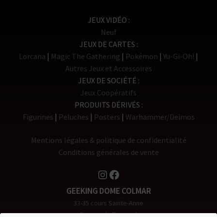
JEUX VIDÉO
Neuf
JEUX DE CARTES
Lorcana
Magic The Gathering
Pokémon
Yu-Gi-Oh!
Autres Jeux et Accessoires
JEUX DE SOCIÉTÉ
Jeux Coopératifs
PRODUITS DÉRIVÉS
Figurines
Peluches
Posters
Warhammer/Deimos
Mentions légales & politique de confidentialité
Conditions générales de vente
Instagram
Facebook
GEEKING DOME COLMAR
33-35 cours Sainte-Anne
Espace du Rempart