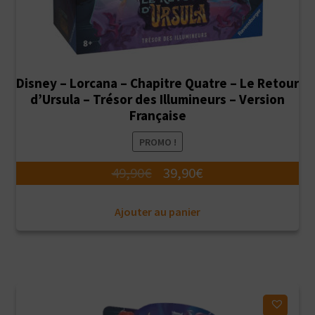
Disney – Lorcana – Chapitre Quatre – Le Retour
d’Ursula – Trésor des Illumineurs – Version
Française
PROMO !
Le
Le
49,90
€
39,90
€
prix
prix
Ajouter au panier
initial
actuel
était :
est :
49,90€.
39,90€.
Ajouter à ma liste d'envies