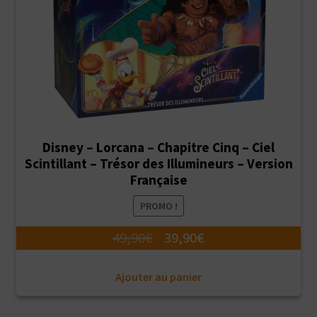
Disney – Lorcana – Chapitre Cinq – Ciel
Scintillant – Trésor des Illumineurs – Version
Française
PROMO !
Le
Le
49,90
€
39,90
€
prix
prix
Ajouter au panier
initial
actuel
était :
est :