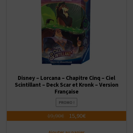
Disney – Lorcana – Chapitre Cinq – Ciel
Scintillant – Deck Scar et Kronk – Version
Française
PROMO !
Le
Le
19,90
€
15,90
€
prix
prix
Ajouter au panier