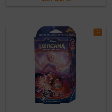
initial
actuel
était :
est :
19,90€.
15,90€.
Ajouter à ma liste d'envies