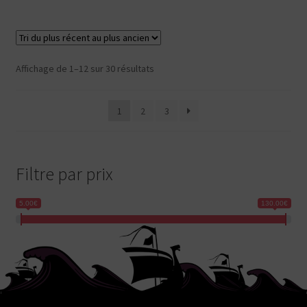
49,90€.
39,90€.
Trié
Affichage de 1–12 sur 30 résultats
du
plus
1
2
3
récent
au
plus
ancien
Filtre par prix
5.00€
130.00€