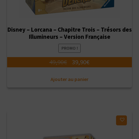
Disney – Lorcana – Chapitre Trois – Trésors des
Illumineurs – Version Française
PROMO !
Le
Le
49,90
€
39,90
€
prix
prix
Ajouter au panier
initial
actuel
était :
est :
49,90€.
39,90€.
Ajouter à ma liste d'envies