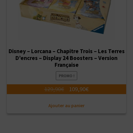
Disney – Lorcana – Chapitre Trois – Les Terres
D’encres – Display 24 Boosters – Version
Française
PROMO !
Le
Le
129,90
€
109,90
€
prix
prix
Ajouter au panier
initial
actuel
était :
est :
129,90€.
109,90€.