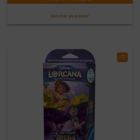
prix
prix
Ajouter au panier
initial
actuel
était :
est :
129,90€.
109,90€.
Ajouter à ma liste d'envies