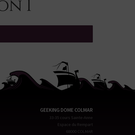
on 1
GEEKING DOME COLMAR
33-35 cours Sainte-Anne
Espace du Rempart
68000 COLMAR