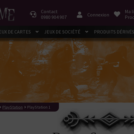
Aller
Aller
à
au
Contact
Ma l
Connexion
0980 904 907
Proc
la
contenu
navigation
EUX DE CARTES
JEUX DE SOCIÉTÉ
PRODUITS DÉRIVÉ
PlayStation
PlayStation 1