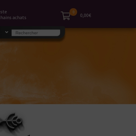
iste
0
0,00€
hains achats
Search
S
for: