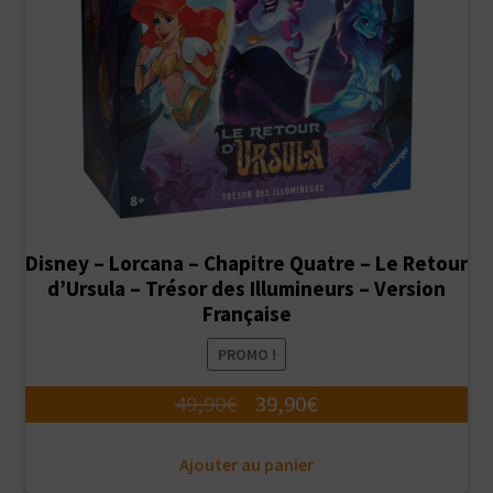
Disney – Lorcana – Chapitre Quatre – Le Retour
d’Ursula – Trésor des Illumineurs – Version
Française
PROMO !
Le
Le
49,90
€
39,90
€
prix
prix
Ajouter au panier
initial
actuel