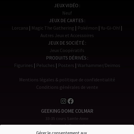
JEUX VIDÉO
Neuf
JEUX DE CARTES
Lorcana
Magic The Gathering
Pokémon
Yu-Gi-Oh!
Autres Jeux et Accessoires
JEUX DE SOCIÉTÉ
Jeux Coopératifs
PRODUITS DÉRIVÉS
Figurines
Peluches
Posters
Warhammer/Deimos
Mentions légales & politique de confidentialité
Conditions générales de vente
Instagram
Facebook
GEEKING DOME COLMAR
33-35 cours Sainte-Anne
Espace du Rempart
68000 COLMAR
Gérer le consentement aux