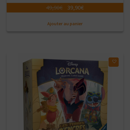
Le
Le
49,90
€
39,90
€
prix
prix
Ajouter au panier
initial
actuel
était :
est :
49,90€.
39,90€.
Ajouter à ma liste d'envies