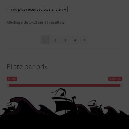
Trié
Affichage de 1–12 sur 38 résultats
du
plus
1
2
3
4
récent
au
plus
ancien
Filtre par prix
5.00€
130.00€