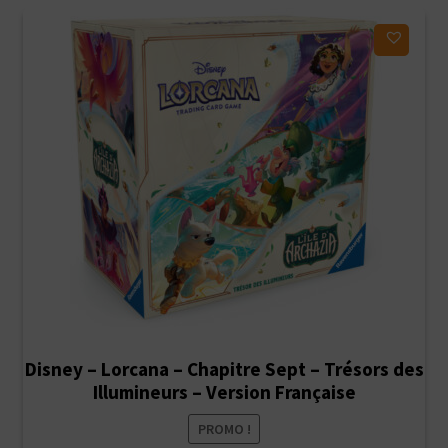
ancien
Ajouter à ma liste d'envies
Disney – Lorcana – Chapitre Sept – Trésors des
Illumineurs – Version Française
PROMO !