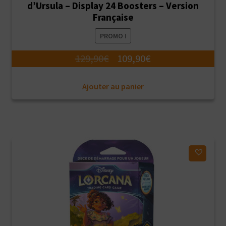
d’Ursula – Display 24 Boosters – Version
Française
PROMO !
Le
Le
129,90
€
109,90
€
prix
prix
Ajouter au panier
initial
actuel
était :
est :
129,90€.
109,90€.
Ajouter à ma liste d'envies