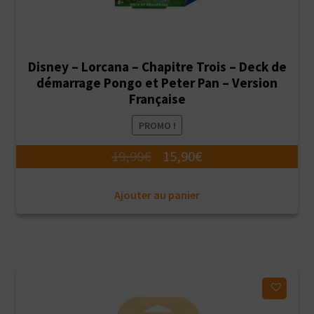
Disney – Lorcana – Chapitre Trois – Deck de
démarrage Pongo et Peter Pan – Version
Française
PROMO !
Le
Le
19,90
€
15,90
€
prix
prix
Ajouter au panier
initial
actuel
était :
est :
19,90€.
15,90€.
Ajouter à ma liste d'envies