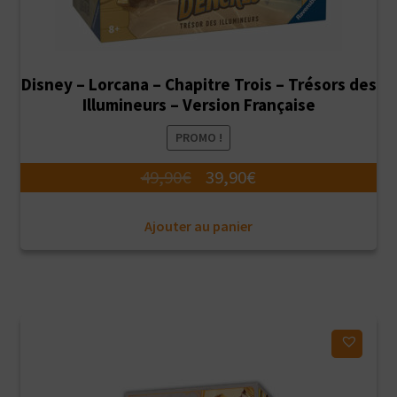
Disney – Lorcana – Chapitre Trois – Trésors des
Illumineurs – Version Française
PROMO !
Le
Le
49,90
€
39,90
€
prix
prix
Ajouter au panier
initial
actuel
était :
est :
49,90€.
39,90€.
Ajouter à ma liste d'envies