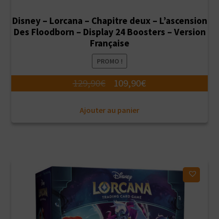
Disney – Lorcana – Chapitre deux – L’ascension
Des Floodborn – Display 24 Boosters – Version
Française
PROMO !
Le
Le
129,90
€
109,90
€
prix
prix
Ajouter au panier
initial
actuel
était :
est :
129,90€.
109,90€.
Ajouter à ma liste d'envies