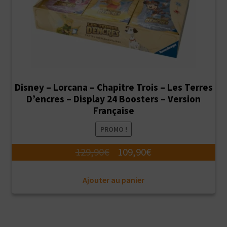
Disney – Lorcana – Chapitre Trois – Les Terres
D’encres – Display 24 Boosters – Version
Française
PROMO !
Le
Le
129,90
€
109,90
€
prix
prix
Ajouter au panier
initial
actuel
était :
est :
129,90€.
109,90€.