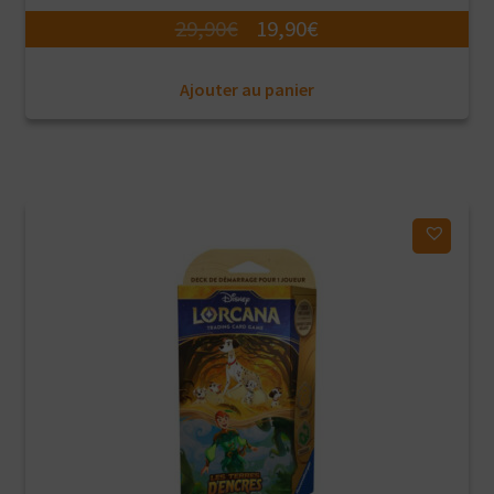
Le
Le
29,90
€
19,90
€
prix
prix
Ajouter au panier
initial
actuel
était :
est :
29,90€.
19,90€.
Ajouter à ma liste d'envies