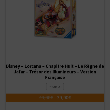
Disney – Lorcana – Chapitre Huit – Le Règne de
Jafar – Trésor des Illumineurs – Version
Française
PROMO !
Le
Le
49,90
€
39,90
€
prix
prix