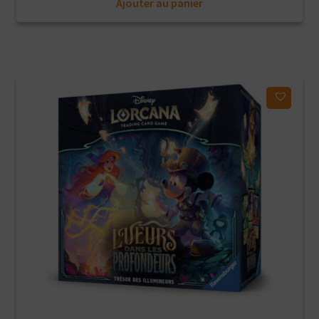
Ajouter au panier
initial
actuel
était :
est :
49,90€.
39,90€.
Ajouter à ma liste d'envies