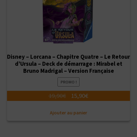
Disney – Lorcana – Chapitre Quatre – Le Retour
d’Ursula – Deck de démarrage : Mirabel et
Bruno Madrigal – Version Française
PROMO !
Le
Le
19,90
€
15,90
€
prix
prix
Ajouter au panier
initial
actuel
était :
est :
19,90€.
15,90€.