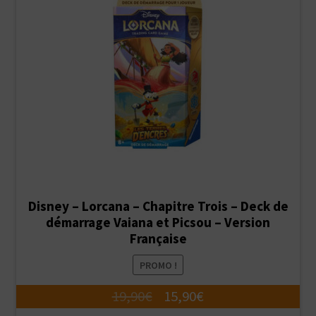
Disney – Lorcana – Chapitre Trois – Deck de
démarrage Vaiana et Picsou – Version
Française
PROMO !
Le
Le
19,90
€
15,90
€