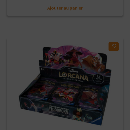
prix
prix
Ajouter au panier
initial
actuel
était :
est :
19,90€.
15,90€.
Ajouter à ma liste d'envies