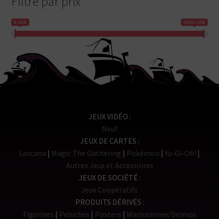
Filtre par prix
9.00€
3880.00€
JEUX VIDÉO
Neuf
JEUX DE CARTES
Lorcana
Magic The Gathering
Pokémon
Yu-Gi-Oh!
Autres Jeux et Accessoires
JEUX DE SOCIÉTÉ
Jeux Coopératifs
PRODUITS DÉRIVÉS
Figurines
Peluches
Posters
Warhammer/Deimos