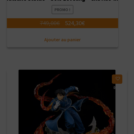
PROMO !
Le
Le
749,00
€
524,30
€
prix
prix
Ajouter au panier
initial
actuel
était :
est :
749,00€.
524,30€.
Ajouter à ma liste d'envies