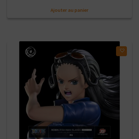
prix
prix
Ajouter au panier
initial
actuel
était :
est :
389,90€.
272,93€.
Ajouter à ma liste d'envies