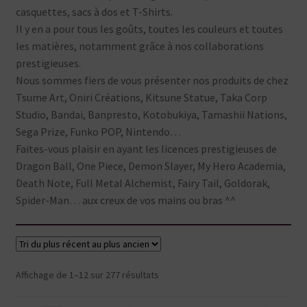
casquettes, sacs à dos et T-Shirts.
Il y en a pour tous les goûts, toutes les couleurs et toutes
les matières, notamment grâce à nos collaborations
prestigieuses.
Nous sommes fiers de vous présenter nos produits de chez
Tsume Art, Oniri Créations, Kitsune Statue, Taka Corp
Studio, Bandai, Banpresto, Kotobukiya, Tamashii Nations,
Sega Prize, Funko POP, Nintendo…
Faites-vous plaisir en ayant les licences prestigieuses de
Dragon Ball, One Piece, Demon Slayer, My Hero Academia,
Death Note, Full Metal Alchemist, Fairy Tail, Goldorak,
Spider-Man… aux creux de vos mains ou bras ^^
Trié
Affichage de 1–12 sur 277 résultats
du
plus