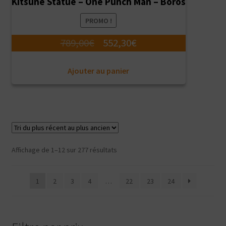
Kitsune Statue – One Punch Man – Boros
PROMO !
Le
Le
789,00
€
552,30
€
prix
prix
Ajouter au panier
initial
actuel
était :
est :
789,00€.
552,30€.
Trié
Affichage de 1–12 sur 277 résultats
du
plus
1
2
3
4
…
22
23
24
récent
au
plus
ancien