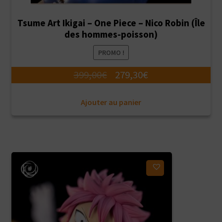
Tsume Art Ikigai – One Piece – Nico Robin (Île
des hommes-poisson)
PROMO !
Le
Le
399,00
€
279,30
€
prix
prix
Ajouter au panier
initial
actuel
était :
est :
399,00€.
279,30€.
Ajouter à ma liste d'envies