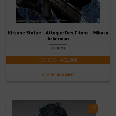
Kitsune Statue – Attaque Des Titans – Mikasa
Ackerman
PROMO !
Le
Le
659,00
€
461,30
€
prix
prix
Ajouter au panier
initial
actuel
était :
est :
659,00€.
461,30€.
Ajouter à ma liste d'envies