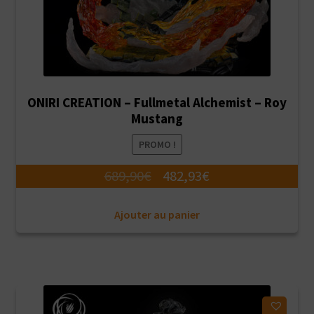
ONIRI CREATION – Fullmetal Alchemist – Roy
Mustang
PROMO !
Le
Le
689,90
€
482,93
€
prix
prix
Ajouter au panier
initial
actuel
était :
est :
689,90€.
482,93€.
Ajouter à ma liste d'envies