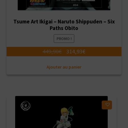
Tsume Art Ikigai – Naruto Shippuden – Six
Paths Obito
PROMO !
Le
Le
449,90
€
314,93
€
prix
prix
Ajouter au panier
initial
actuel
était :
est :
449,90€.
314,93€.
Ajouter à ma liste d'envies