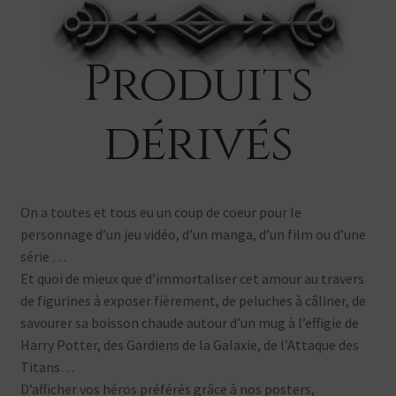
menu
Ouvrir
Produits dérivés
enfant
le
Search Button
Search
menu
for:
Produits
enfant
dérivés
On a toutes et tous eu un coup de coeur pour le
personnage d’un jeu vidéo, d’un manga, d’un film ou d’une
série …
Et quoi de mieux que d’immortaliser cet amour au travers
de figurines à exposer fièrement, de peluches à câliner, de
savourer sa boisson chaude autour d’un mug à l’effigie de
Harry Potter, des Gardiens de la Galaxie, de l’Attaque des
Titans…
D’afficher vos héros préférés grâce à nos posters,