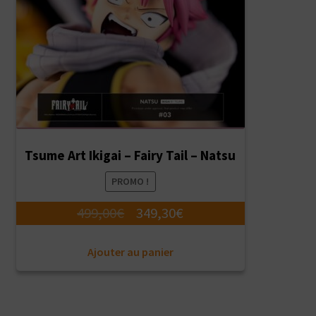
Tsume Art Ikigai – Fairy Tail – Natsu
PROMO !
Le
Le
499,00
€
349,30
€
prix
prix
Ajouter au panier
initial
actuel
était :
est :
499,00€.
349,30€.