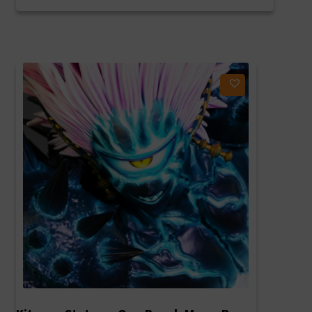
était :
est :
629,00€.
440,30€.
Ajouter à ma liste d'envies