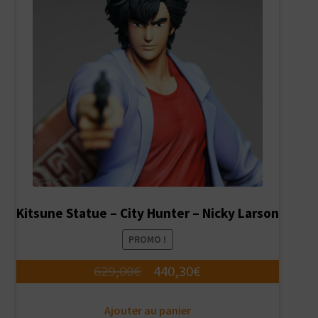
Kitsune Statue – City Hunter – Nicky Larson
PROMO !
Le
Le
629,00
€
440,30
€
prix
prix
Ajouter au panier
initial
actuel