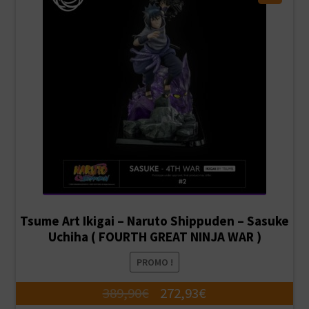
Tsume Art Ikigai – Naruto Shippuden – Sasuke
Uchiha ( FOURTH GREAT NINJA WAR )
PROMO !
Le
Le
389,90
€
272,93
€