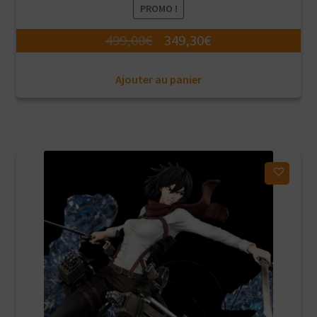
PROMO !
Le
Le
499,00
€
349,30
€
prix
prix
Ajouter au panier
initial
actuel
était :
est :
499,00€.
349,30€.
Ajouter à ma liste d'envies