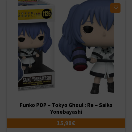
Ajouter à ma liste d'envies
Funko POP – Tokyo Ghoul : Re – Saiko
Yonebayashi
15,90
€