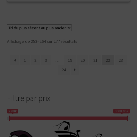
Trié
Affichage de 253–264 sur 277 résultats
du
plus
1
2
3
…
19
20
21
22
23
récent
au
24
plus
ancien
Filtre par prix
9.00€
3880.00€