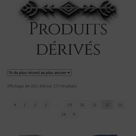
menu
Ouvrir
Produits dérivés
enfant
le
Search Button
Search
menu
for:
Produits
enfant
dérivés
Trié
Affichage de 253–264 sur 277 résultats
du
plus
1
2
3
…
19
20
21
22
23
récent
au
24
plus
ancien