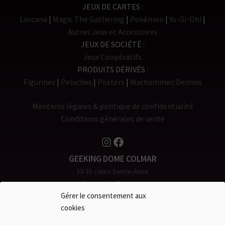
JEUX DE CARTES
Lorcana
Magic The Gathering
Pokémon
Yu-Gi-Oh!
Autres Jeux et Accessoires
JEUX DE SOCIÉTÉ
Jeux Coopératifs
PRODUITS DÉRIVÉS
Figurines
Peluches
Posters
Warhammer/Deimos
Mentions légales & politique de confidentialité
Conditions générales de vente
Instagram
Facebook
GEEKING DOME COLMAR
33-35 cours Sainte-Anne
Espace du Rempart
68000 COLMAR
Gérer le consentement aux
Tél. 0 980 904 907
cookies