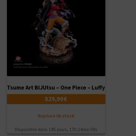
ancien
Tsume Art BIJUtsu – One Piece – Luffy
829,90
€
Rupture de stock
Disponible dans
145 jours, 17h 14mn 09s