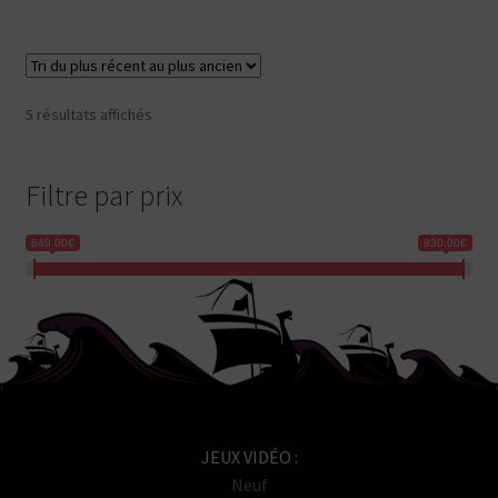
Trié
5 résultats affichés
du
plus
récent
Filtre par prix
au
plus
649.00€
830.00€
ancien
JEUX VIDÉO
Neuf