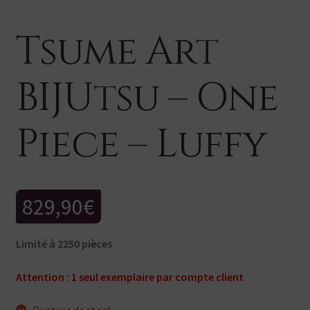
Tsume Art
BIJUtsu – One
Piece – Luffy
829,90
€
Limité à 2250 pièces
Attention : 1 seul exemplaire par compte client
Rupture de stock