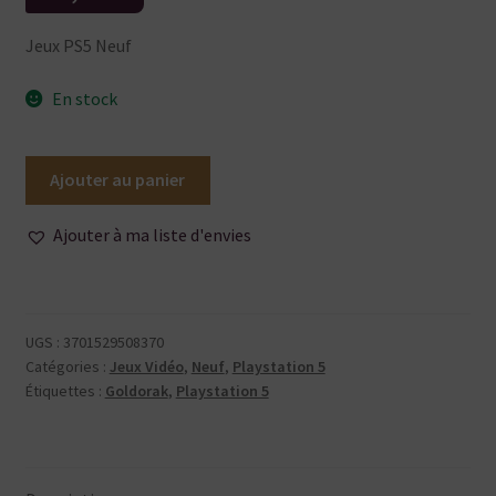
Jeux PS5 Neuf
En stock
quantité
Ajouter au panier
de
Goldorak
Ajouter à ma liste d'envies
le
festin
des
loups
UGS :
3701529508370
PS5
Catégories :
Jeux Vidéo
,
Neuf
,
Playstation 5
Étiquettes :
Goldorak
,
Playstation 5