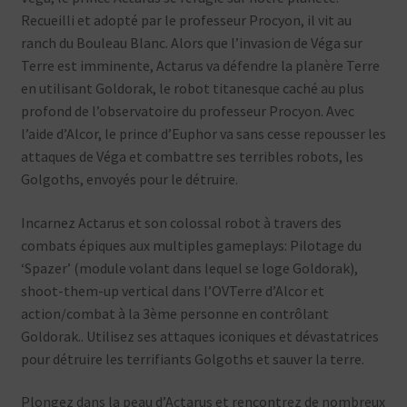
Recueilli et adopté par le professeur Procyon, il vit au
ranch du Bouleau Blanc. Alors que l’invasion de Véga sur
Terre est imminente, Actarus va défendre la planère Terre
en utilisant Goldorak, le robot titanesque caché au plus
profond de l’observatoire du professeur Procyon. Avec
l’aide d’Alcor, le prince d’Euphor va sans cesse repousser les
attaques de Véga et combattre ses terribles robots, les
Golgoths, envoyés pour le détruire.
Incarnez Actarus et son colossal robot à travers des
combats épiques aux multiples gameplays: Pilotage du
‘Spazer’ (module volant dans lequel se loge Goldorak),
shoot-them-up vertical dans l’OVTerre d’Alcor et
action/combat à la 3ème personne en contrôlant
Goldorak.. Utilisez ses attaques iconiques et dévastatrices
pour détruire les terrifiants Golgoths et sauver la terre.
Plongez dans la peau d’Actarus et rencontrez de nombreux