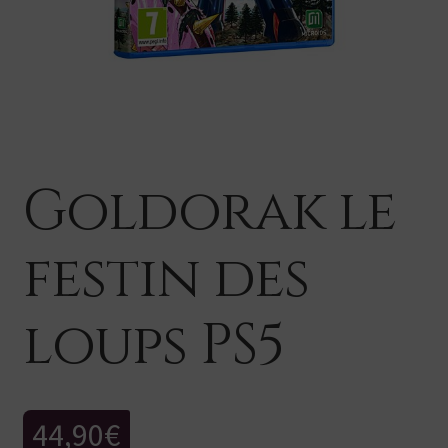
Goldorak le
festin des
loups PS5
44,90
€