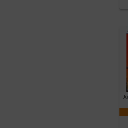
Ajou
Ju