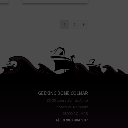
1
2
GEEKING DOME COLMAR
33-35 cours Sainte-Anne
Espace du Rempart
68000 COLMAR
Tél. 0 980 904 907