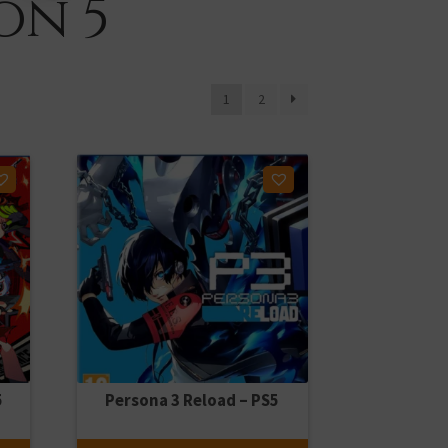
on 5
1
2
Ajouter à ma liste d'envies
5
Persona 3 Reload – PS5