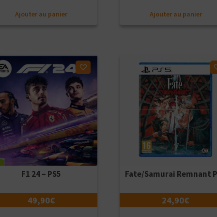
Ajouter au panier
Ajouter au panier
ter à ma liste d'envies
Ajouter à ma liste d'envies
F1 24 – PS5
Fate/Samurai Remnant 
49,90
€
24,90
€