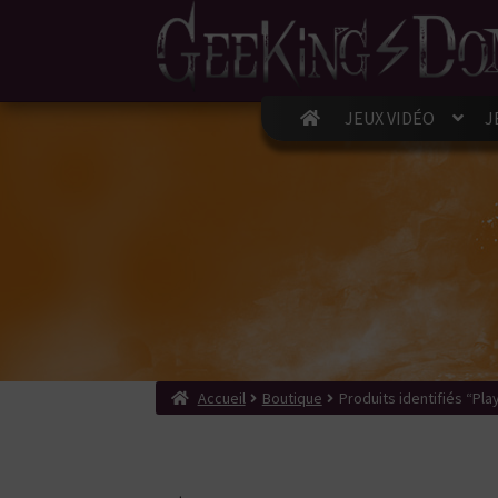
JEUX VIDÉO
J
Accueil
Boutique
Produits identifiés “Pla