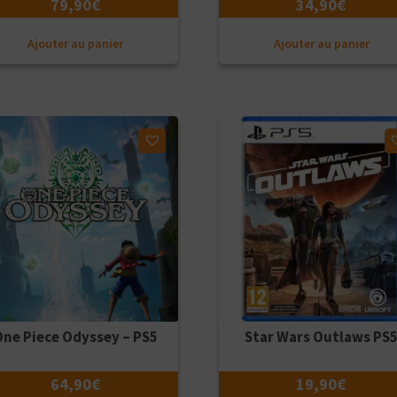
79,90
€
34,90
€
Ajouter au panier
Ajouter au panier
ter à ma liste d'envies
Ajouter à ma liste d'envies
One Piece Odyssey – PS5
Star Wars Outlaws PS
64,90
€
19,90
€