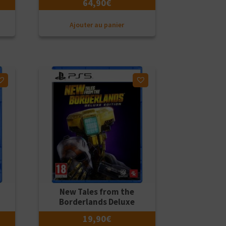
64,90
€
Ajouter au panier
Ajouter à ma liste d'envies
5
New Tales from the
Borderlands Deluxe
19,90
€