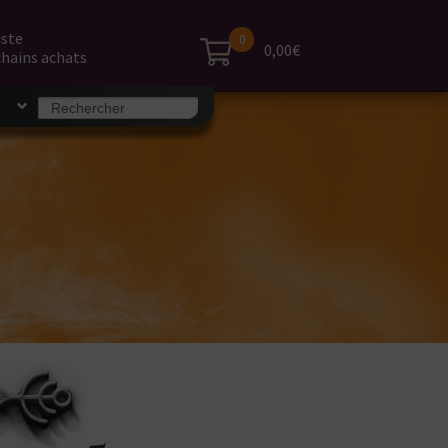
iste
0
0,00€
hains achats
Search
S
for: