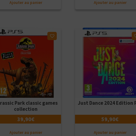
Ajouter au panier
Ajouter au panier
ter à ma liste d'envies
Ajouter à ma liste d'envies
rassic Park classic games
Just Dance 2024 Edition 
collection
39,90
€
59,90
€
Ajouter au panier
Ajouter au panier