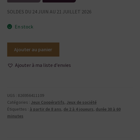
prix
prix
SOLDES DU 24 JUIN AU 21 JUILLET 2026
initial
actuel
En stock
était :
est :
quantité
Ajouter au panier
de
29,90€.
14,95€.
Tree
Ajouter à ma liste d'envies
Society
UGS :
826956411109
Catégories :
Jeux Coopératifs
,
Jeux de société
Étiquettes :
à partir de 8 ans
,
de 2 à 4 joueurs
,
durée 30 à 60
minutes