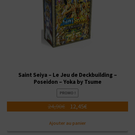
Saint Seiya – Le Jeu de Deckbuilding –
Poseidon – Yoka by Tsume
PROMO !
Le
Le
24,90
€
12,45
€
prix
prix
Ajouter au panier
initial
actuel