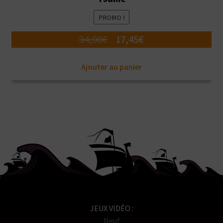
PROMO !
Le
Le
34,90
€
17,45
€
prix
prix
Ajouter au panier
initial
actuel
était :
est :
34,90€.
17,45€.
JEUX VIDÉO
Neuf