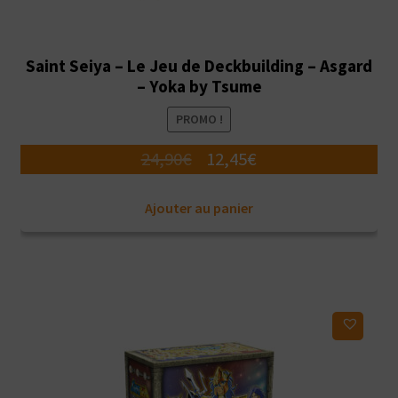
Saint Seiya – Le Jeu de Deckbuilding – Asgard
– Yoka by Tsume
PROMO !
Le
Le
24,90
€
12,45
€
prix
prix
Ajouter au panier
initial
actuel
était :
est :
24,90€.
12,45€.
Ajouter à ma liste d'envies