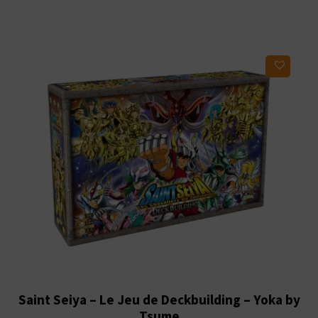
était :
est :
24,90€.
12,45€.
Ajouter à ma liste d'envies
Saint Seiya – Le Jeu de Deckbuilding – Yoka by
Tsume