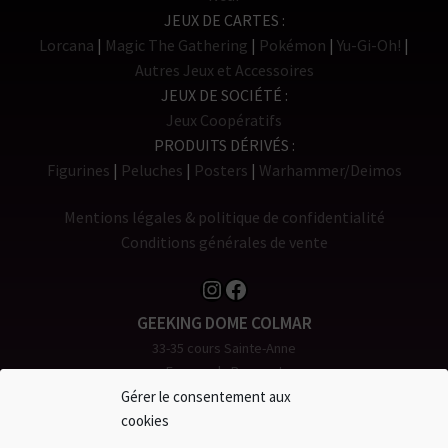
JEUX DE CARTES
Lorcana
Magic The Gathering
Pokémon
Yu-Gi-Oh!
Autres Jeux et Accessoires
JEUX DE SOCIÉTÉ
Jeux Coopératifs
PRODUITS DÉRIVÉS
Figurines
Peluches
Posters
Warhammer/Deimos
Mentions légales & politique de confidentialité
Conditions générales de vente
Instagram
Facebook
GEEKING DOME COLMAR
33-35 cours Sainte-Anne
Espace du Rempart
68000 COLMAR
Gérer le consentement aux
Tél. 0 980 904 907
cookies