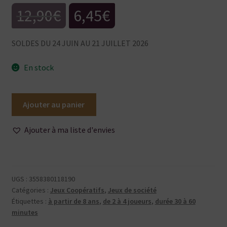
Le
Le
12,90
€
6,45
€
prix
prix
SOLDES DU 24 JUIN AU 21 JUILLET 2026
initial
actuel
En stock
était :
est :
quantité
Ajouter au panier
de
12,90€.
6,45€.
K.O.Tic
Ajouter à ma liste d'envies
:
Mignons
vs
Méchants
UGS :
3558380118190
Catégories :
Jeux Coopératifs
,
Jeux de société
Étiquettes :
à partir de 8 ans
,
de 2 à 4 joueurs
,
durée 30 à 60
minutes