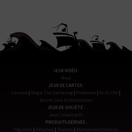
12,90€.
6,45€.
JEUX VIDÉO
Neuf
JEUX DE CARTES
Lorcana
Magic The Gathering
Pokémon
Yu-Gi-Oh!
Autres Jeux et Accessoires
JEUX DE SOCIÉTÉ
Jeux Coopératifs
PRODUITS DÉRIVÉS
Figurines
Peluches
Posters
Warhammer/Deimos