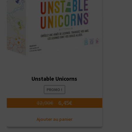
Unstable Unicorns
PROMO !
Le
Le
12,90
€
6,45
€
prix
prix
Ajouter au panier
initial
actuel
était :
est :