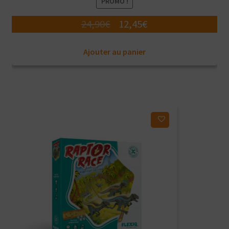
PROMO !
Le
Le
24,90
€
12,45
€
prix
prix
Ajouter au panier
initial
actuel
était :
est :
24,90€.
12,45€.
Ajouter à ma liste d'envies