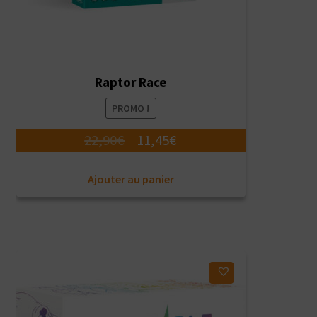
Raptor Race
PROMO !
Le
Le
22,90
€
11,45
€
prix
prix
Ajouter au panier
initial
actuel
était :
est :
22,90€.
11,45€.
Ajouter à ma liste d'envies