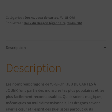
Oh!
-
Deck
Catégories :
Decks
,
Jeux de cartes
,
Yu-Gi-Oh!
du
Étiquettes :
Deck du Dragon légendaire
,
Yu-Gi-Oh!
Dragon
Légendaire
-
Version
Description
Française
Description
Les nombreux dragons de Yu‑Gi‑Oh! JEU DE CARTES À
JOUER font partie des monstres les plus populaires et les
plus facilement reconnaissables. Qu’ils soient magiques,
mécaniques ou multidimensionnels, les dragons savent
ravir le cœur et l’esprit des Duellistes partout où ils