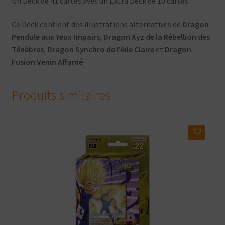
Un Deck de 41 cartes avec un Extra Deck de 10 cartes
Ce Deck contient des illustrations alternatives de
Dragon
Pendule aux Yeux Impairs
,
Dragon Xyz de la Rébellion des
Ténèbres
,
Dragon Synchro de l’Aile Claire
et
Dragon
Fusion Venin Affamé
Produits similaires
Ajouter à ma liste d'envies