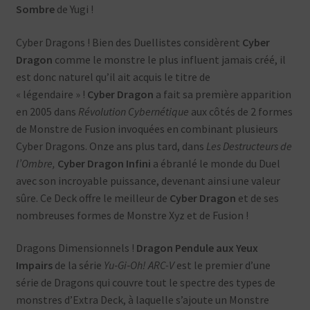
Sombre
de Yugi !
Cyber Dragons ! Bien des Duellistes considèrent
Cyber
Dragon
comme le monstre le plus influent jamais créé, il
est donc naturel qu’il ait acquis le titre de
« légendaire » !
Cyber Dragon
a fait sa première apparition
en 2005 dans
Révolution Cybernétique
aux côtés de 2 formes
de Monstre de Fusion invoquées en combinant plusieurs
Cyber Dragons. Onze ans plus tard, dans
Les Destructeurs de
l’Ombre,
Cyber Dragon Infini
a ébranlé le monde du Duel
avec son incroyable puissance, devenant ainsi une valeur
sûre. Ce Deck offre le meilleur de
Cyber Dragon
et de ses
nombreuses formes de Monstre Xyz et de Fusion !
Dragons Dimensionnels !
Dragon Pendule aux Yeux
Impairs
de la série
Yu‑Gi‑Oh! ARC-V
est le premier d’une
série de Dragons qui couvre tout le spectre des types de
monstres d’Extra Deck, à laquelle s’ajoute un Monstre