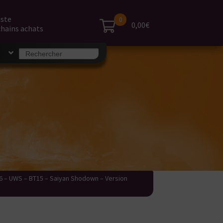
iste
0
0,00€
hains achats
Search
S
for:
6 – UWS – BT15 – Saiyan Shodown – Version