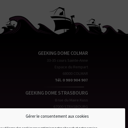
GEEKING DOME COLMAR
33-35 cours Sainte-Anne
Espace du Rempart
68000 COLMAR
Tél. 0 980 904 907
GEEKING DOME STRASBOURG
8 rue du Maire Kuss
67000 STRASBOURG
Tél. 0 970 994 747
Gérer le consentement aux cookies
e-mail: contact@geekingdome.com
s utilisons des cookies pour optimiser notre site web et notre service.