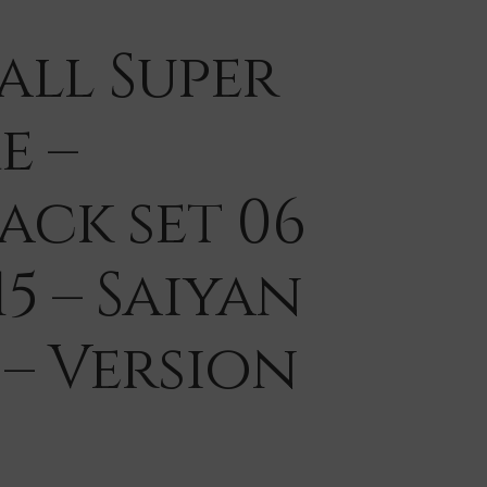
ll Super
e –
ack set 06
15 – Saiyan
– Version