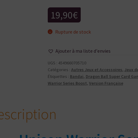
19,90
€
Rupture de stock
Ajouter à ma liste d'envies
UGS :
4549660705710
Catégories :
Autres Jeux et Accessoires
,
Jeux d
Étiquettes :
Bandai
,
Dragon Ball Super Card Ga
Warrior Series Boost
,
Version Française
escription