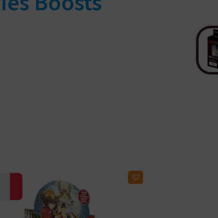
ies
Boosts
Ajouter à ma liste d'envies