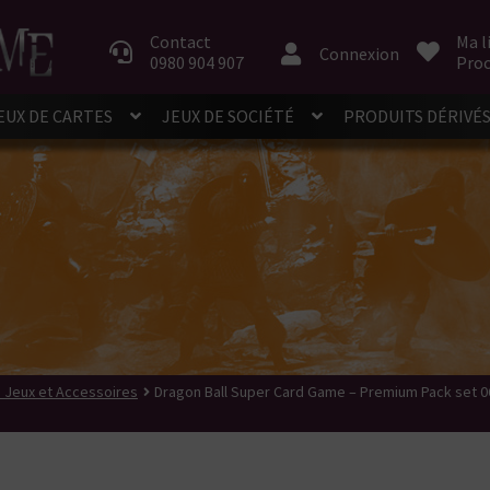
Aller
Aller
à
au
Contact
Ma l
Connexion
0980 904 907
Proc
la
contenu
navigation
EUX DE CARTES
JEUX DE SOCIÉTÉ
PRODUITS DÉRIVÉ
 Jeux et Accessoires
Dragon Ball Super Card Game – Premium Pack set 0