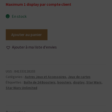
Maximum 1 display par compte client
En stock
quantité
Ajouter au panier
de
Star
Ajouter à ma liste d'envies
Wars
Unlimited
-
Crépuscule
UGS :
841333128203
de
Catégories :
Autres Jeux et Accessoires
,
Jeux de cartes
la
Étiquettes :
Boîte de 24 Boosters
,
boosters
,
display
,
Star Wars
,
Star Wars Unlimited
République
-
Boîte
de