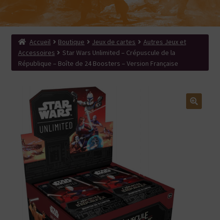
menu
Ouvrir
Produits dérivés
enfant
le
Search Button
Search
menu
for:
enfant
Accueil
Boutique
Jeux de cartes
Autres Jeux et
Accessoires
Star Wars Unlimited – Crépuscule de la
République – Boîte de 24 Boosters – Version Française