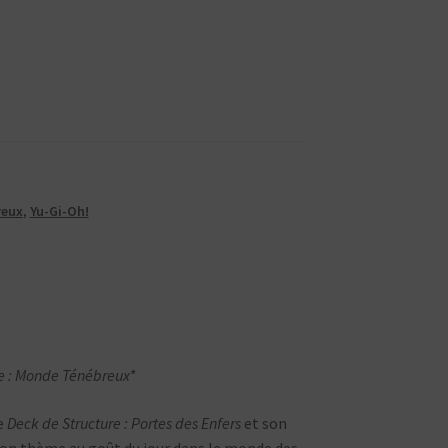
reux
,
Yu-Gi-Oh!
e : Monde Ténébreux*
le
Deck de Structure : Portes des Enfers
et son
on thème au goût du jour dans le monde des