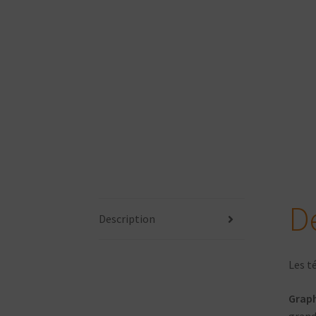
D
Description
Les t
Grap
grand