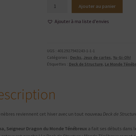
quantité
Ajouter au panier
de
Yu-
Ajouter à ma liste d'envies
Gi-
Oh!
-
Deck
UGS :
4012927943243-1-1-1
de
Catégories :
Decks
,
Jeux de cartes
,
Yu-Gi-Oh!
Structure
Étiquettes :
Deck de Structure
,
Le Monde Ténéb
-
Le
Monde
escription
Ténébreux
-
Version
énèbres reviennent cet hiver avec un tout nouveau
Deck de Structur
Française
ha, Seigneur Dragon du Monde Ténébreux
a fait ses débuts dans 
 retour est proche !
Le Deck de Structure : Monde Ténébreux
remet s