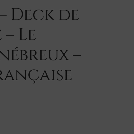
 – Deck de
 – Le
nébreux –
rançaise