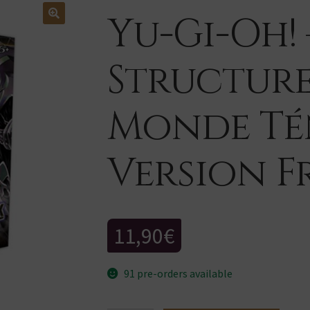
Yu-Gi-Oh!
Structure
Monde Té
Version F
11,90
€
91 pre-orders available