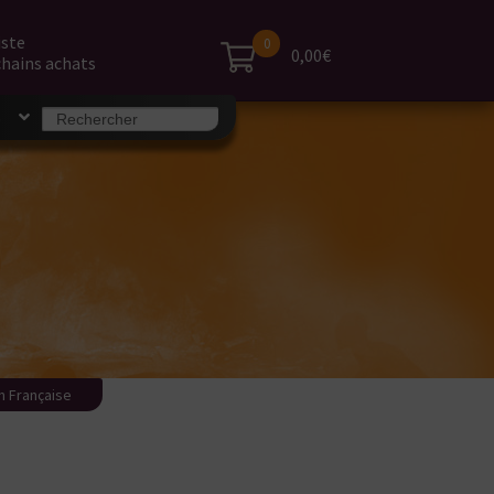
iste
0
0,00€
hains achats
Search
S
for:
n Française