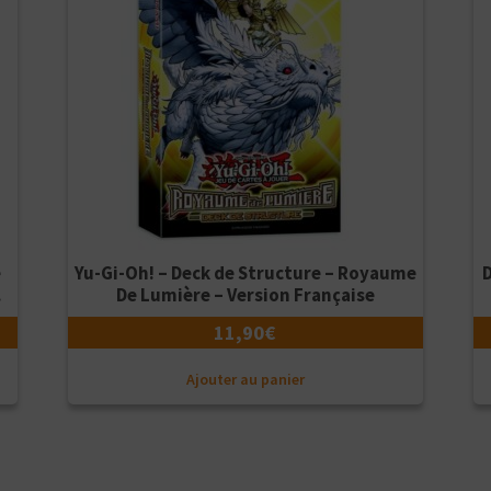
e
Yu-Gi-Oh! – Deck de Structure – Royaume
me
De Lumière – Version Française
se
11,90
€
Ajouter au panier