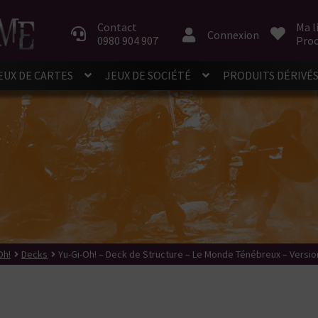
Aller
Aller
à
au
Contact
Ma l
Connexion
0980 904 907
Proc
la
contenu
navigation
EUX DE CARTES
JEUX DE SOCIÉTÉ
PRODUITS DÉRIVÉ
Oh!
Decks
Yu-Gi-Oh! – Deck de Structure – Le Monde Ténébreux – Versio