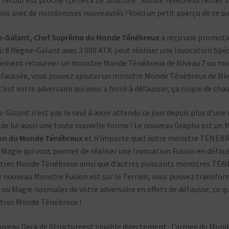
ns avec de nombreuses nouveautés ! Voici un petit aperçu de ce que
e-Galant, Chef Suprême du Monde Ténébreux
a reçu une promoti
u 8 Règne-Galant avec 3 000 ATK peut réaliser une Invocation Spéci
ement retourner un monstre Monde Ténébreux de Niveau 7 ou moins
éfaussée, vous pouvez ajouter un monstre Monde Ténébreux de Nive
 c’est votre adversaire qui vous a forcé à défausser, ça risque de ch
-Galant n’est pas le seul à avoir attendu ce jour depuis plus d’un
de lui aussi une toute nouvelle forme ! Le nouveau Grapha est un 
on du Monde Ténébreux
et n’importe quel autre monstre TÉNÈBRE
 Magie qui vous permet de réaliser une Invocation Fusion en défaus
res Monde Ténébreux ainsi que d’autres puissants monstres TÉ
e nouveau Monstre Fusion est sur le Terrain, vous pouvez transform
 ou Magie normales de votre adversaire en effets de défausse, ce qu
res Monde Ténébreux !
uveau Deck de Structureest jouable directement : l’armée du Mond