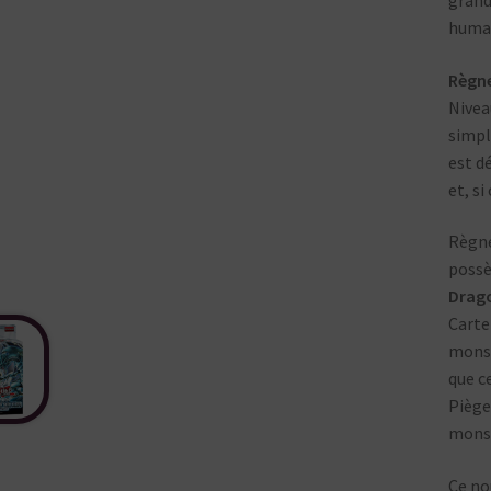
humai
Règn
Nivea
simpl
est d
et, si
Règne
possè
Drag
Carte
monst
que c
Piège
monst
Ce no