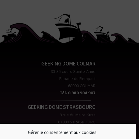
GEEKING DOME COLMAR
33-35 cours Sainte-Anne
Espace du Rempart
68000 COLMAR
Tél. 0 980 904 907
GEEKING DOME STRASBOURG
8 rue du Maire Kuss
67000 STRASBOURG
Tél. 0 970 994 747
Gérer le consentement aux cookies