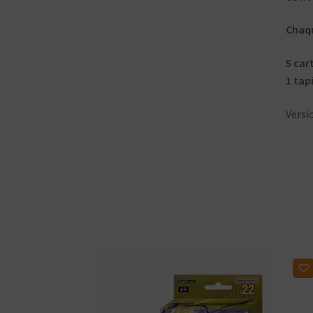
Chaqu
5 car
1 tap
Versi
Ajouter à ma liste d'envies