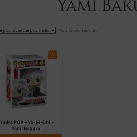
Yami Bak
Voici le seul résultat
ter à ma liste d'envies
Funko POP – Yu-Gi-Oh! –
Yami Bakura