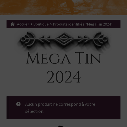
menu
Ouvrir
Produits dérivés
enfant
le
Search Button
Search
menu
for:
enfant
Accueil
Boutique
Produits identifiés “Mega Tin 2024”
Mega Tin
2024
Aucun produit ne correspond à votre
sélection.