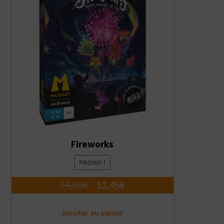
Fireworks
PROMO !
Le
Le
24,90
€
12,45
€
prix
prix
Ajouter au panier
initial
actuel