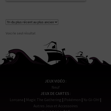
était :
est :
24,90€.
12,45€.
Voici le seul résultat
JEUX VIDÉO
Neuf
JEUX DE CARTES
Lorcana
Magic The Gathering
Pokémon
Yu-Gi-Oh!
Autres Jeux et Accessoires