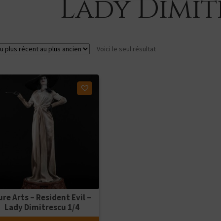
Lady Dimit
Voici le seul résultat
ter à ma liste d'envies
ure Arts – Resident Evil –
Lady Dimitrescu 1/4