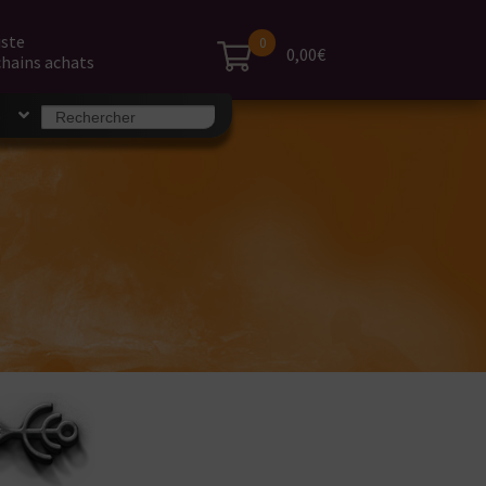
iste
0
0,00€
hains achats
Search
S
for: