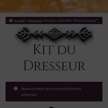
menu
Ouvrir
Produits dérivés
enfant
le
Search Button
Search
menu
for:
enfant
Accueil
Boutique
Produits identifiés “Kit du Dresseur”
Kit du
Dresseur
Aucun produit ne correspond à votre
sélection.