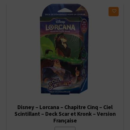
ancien
Ajouter à ma liste d'envies
Disney – Lorcana – Chapitre Cinq – Ciel
Scintillant – Deck Scar et Kronk – Version
Française