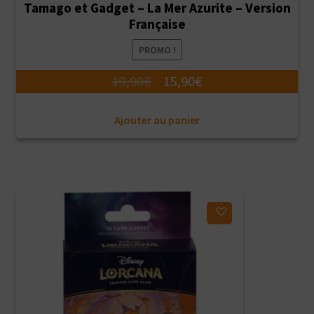
Tamago et Gadget – La Mer Azurite – Version
Française
PROMO !
Le
Le
19,90
€
15,90
€
prix
prix
Ajouter au panier
initial
actuel
était :
est :
19,90€.
15,90€.
Ajouter à ma liste d'envies