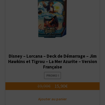
Disney – Lorcana – Deck de Démarrage – Jim
Hawkins et Tigrou – La Mer Azurite – Version
Française
PROMO !
Le
Le
19,90
€
15,90
€
prix
prix
Ajouter au panier
initial
actuel