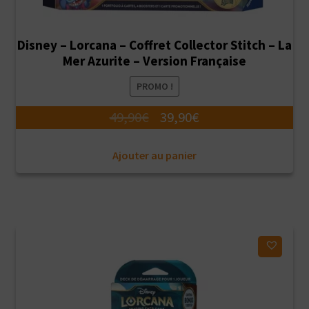
Disney – Lorcana – Coffret Collector Stitch – La
Mer Azurite – Version Française
PROMO !
Le
Le
49,90
€
39,90
€
prix
prix
Ajouter au panier
initial
actuel
était :
est :
49,90€.
39,90€.
Ajouter à ma liste d'envies