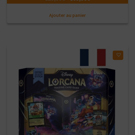
prix
prix
Ajouter au panier
initial
actuel
était :
est :
129,90€.
109,90€.
Ajouter à ma liste d'envies