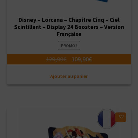
Disney – Lorcana – Chapitre Cinq – Ciel
Scintillant – Display 24 Boosters – Version
Française
PROMO !
Le
Le
129,90
€
109,90
€
prix
prix
Ajouter au panier
initial
actuel
était :
est :
129,90€.
109,90€.
Ajouter à ma liste d'envies