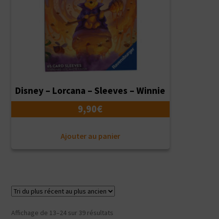
Disney – Lorcana – Sleeves – Winnie
9,90
€
Ajouter au panier
Trié
Affichage de 13–24 sur 39 résultats