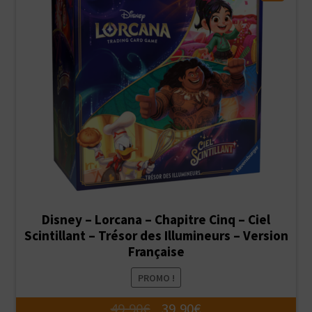
Disney – Lorcana – Chapitre Cinq – Ciel
Scintillant – Trésor des Illumineurs – Version
Française
PROMO !
Le
Le
49,90
€
39,90
€