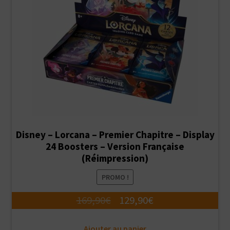
Disney – Lorcana – Premier Chapitre – Display
24 Boosters – Version Française
(Réimpression)
PROMO !
Le
Le
169,90
€
129,90
€
prix
prix
Ajouter au panier