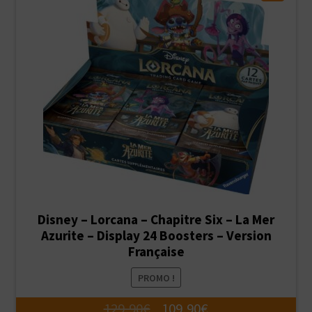
Disney – Lorcana – Chapitre Six – La Mer
Azurite – Display 24 Boosters – Version
Française
PROMO !
Le
Le
129,90
€
109,90
€