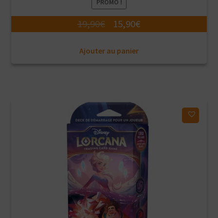
PROMO !
Le
Le
19,90
€
15,90
€
prix
prix
Ajouter au panier
initial
actuel
était :
est :
19,90€.
15,90€.
Ajouter à ma liste d'envies