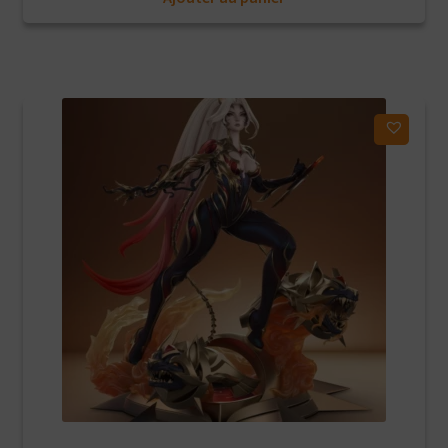
initial
actuel
était :
est :
169,90€.
129,90€.
Ajouter à ma liste d'envies