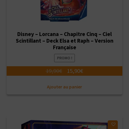
Disney – Lorcana – Chapitre Cinq – Ciel
Scintillant – Deck Elsa et Raph – Version
Française
PROMO !
Le
Le
19,90
€
15,90
€
prix
prix
Ajouter au panier
initial
actuel
était :
est :
19,90€.
15,90€.
Ajouter à ma liste d'envies