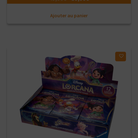
prix
prix
Ajouter au panier
initial
actuel
était :
est :
49,90€.
39,90€.
Ajouter à ma liste d'envies