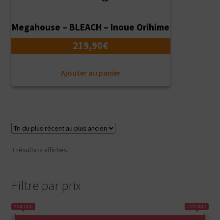
Megahouse – BLEACH – Inoue Orihime
219,90
€
Ajouter au panier
Trié
3 résultats affichés
du
plus
récent
Filtre par prix
au
plus
134.00€
220.00€
ancien