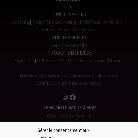
Neuf
JEUX DE CARTES
Lorcana
Magic The Gathering
Pokémon
Yu-Gi-Oh!
Autres Jeux et Accessoires
JEUX DE SOCIÉTÉ
Jeux Coopératifs
PRODUITS DÉRIVÉS
Figurines
Peluches
Posters
Warhammer/Deimos
Mentions légales & politique de confidentialité
Conditions générales de vente
Instagram
Facebook
GEEKING DOME COLMAR
33-35 cours Sainte-Anne
Espace du Rempart
68000 COLMAR
Gérer le consentement aux
Tél. 0 980 904 907
cookies