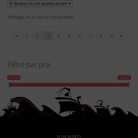
Trié
Affichage de 25–36 sur 102 résultats
du
plus
1
2
3
4
5
6
7
8
9
récent
au
plus
ancien
Filtre par prix
15.00€
23.00€
JEUX VIDÉO