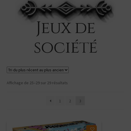
menu
Ouvrir
Produits dérivés
enfant
le
Search Button
Search
menu
for:
Jeux de
enfant
société
Trié
Affichage de 25–29 sur 29 résultats
du
plus
1
2
3
récent
au
plus
ancien
Ajouter à ma liste d'envies