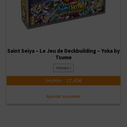
Saint Seiya – Le Jeu de Deckbuilding – Yoka by
Tsume
PROMO !
Le
Le
34,90
€
17,45
€
prix
prix
Ajouter au panier
initial
actuel
était :
est :
34,90€.
17,45€.