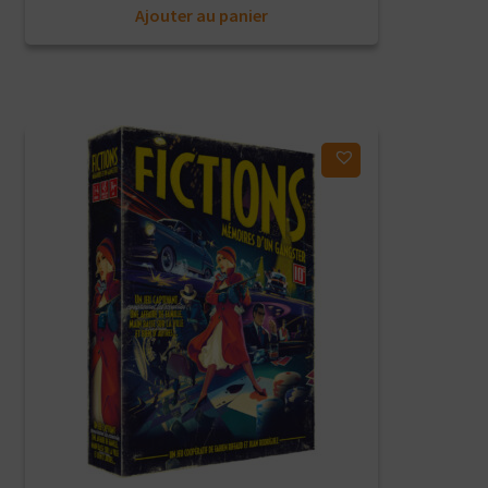
Ajouter au panier
initial
actuel
était :
est :
34,90€.
17,45€.
Ajouter à ma liste d'envies