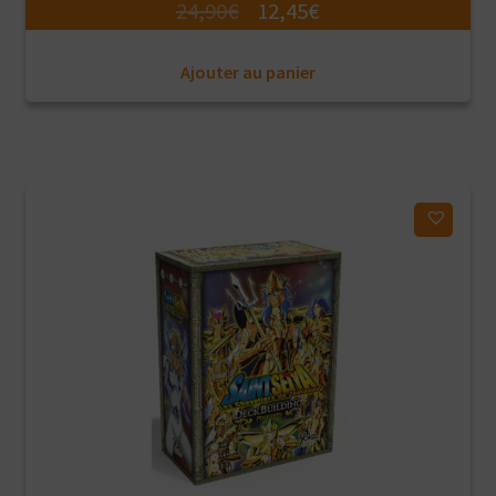
Le
Le
24,90
€
12,45
€
prix
prix
Ajouter au panier
initial
actuel
était :
est :
24,90€.
12,45€.
Ajouter à ma liste d'envies