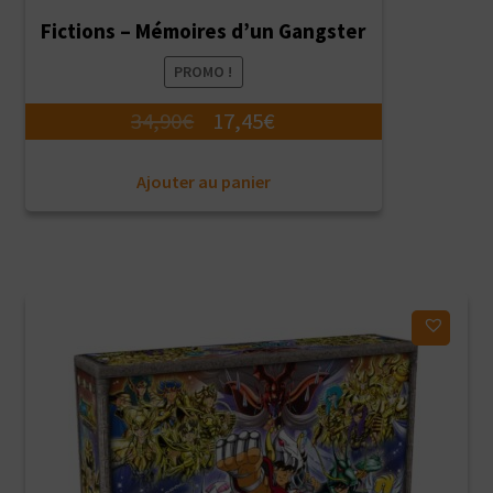
Fictions – Mémoires d’un Gangster
PROMO !
Le
Le
34,90
€
17,45
€
prix
prix
Ajouter au panier
initial
actuel
était :
est :
34,90€.
17,45€.
Ajouter à ma liste d'envies