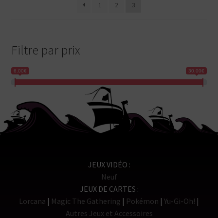
1
2
3
récent
au
plus
ancien
Filtre par prix
6.00€
30.00€
JEUX VIDÉO
Neuf
JEUX DE CARTES
Lorcana
Magic The Gathering
Pokémon
Yu-Gi-Oh!
Autres Jeux et Accessoires