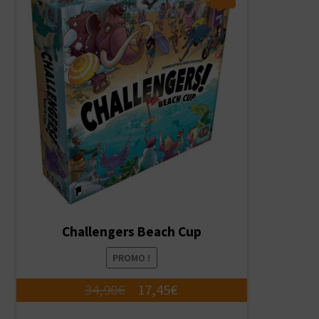
Challengers Beach Cup
PROMO !
Le
Le
34,90
€
17,45
€
prix
prix