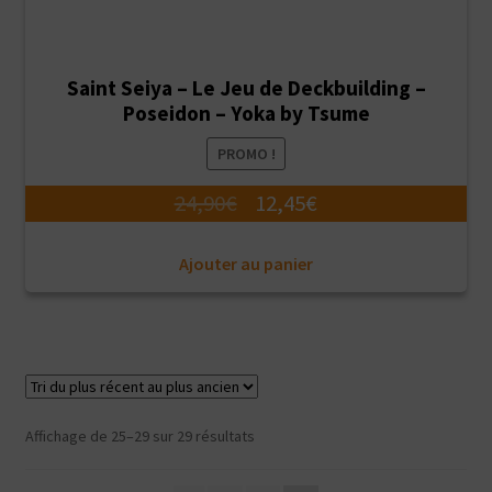
Saint Seiya – Le Jeu de Deckbuilding –
Poseidon – Yoka by Tsume
PROMO !
Le
Le
24,90
€
12,45
€
prix
prix
Ajouter au panier
initial
actuel
était :
est :
24,90€.
12,45€.
Trié
Affichage de 25–29 sur 29 résultats
du
plus