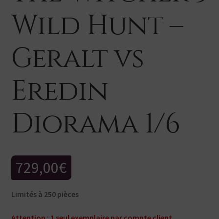
Wild Hunt –
Geralt vs
Eredin
Diorama 1/6
729,00
€
Limités à 250 pièces
Attention : 1 seul exemplaire par compte client