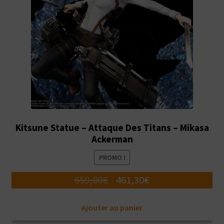
Kitsune Statue – Attaque Des Titans – Mikasa
Ackerman
PROMO !
Le
Le
659,00
€
461,30
€
prix
prix
Ajouter au panier
initial
actuel