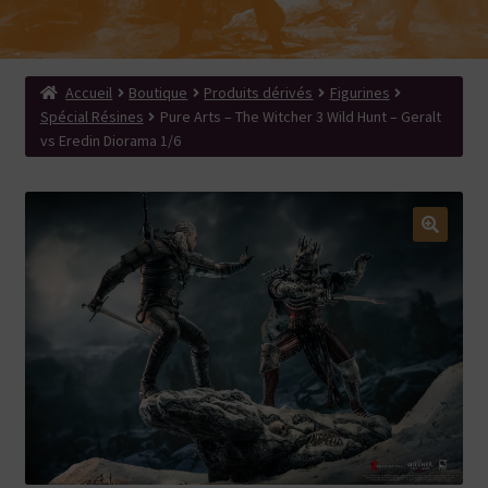
menu
Ouvrir
Produits dérivés
enfant
le
Search Button
Search
menu
for:
enfant
Accueil
Boutique
Produits dérivés
Figurines
Spécial Résines
Pure Arts – The Witcher 3 Wild Hunt – Geralt
vs Eredin Diorama 1/6