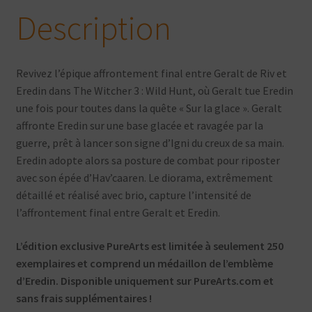
Diorama
Description
1/6
Revivez l’épique affrontement final entre Geralt de Riv et
Eredin dans The Witcher 3 : Wild Hunt, où Geralt tue Eredin
une fois pour toutes dans la quête « Sur la glace ». Geralt
affronte Eredin sur une base glacée et ravagée par la
guerre, prêt à lancer son signe d’Igni du creux de sa main.
Eredin adopte alors sa posture de combat pour riposter
avec son épée d’Hav’caaren. Le diorama, extrêmement
détaillé et réalisé avec brio, capture l’intensité de
l’affrontement final entre Geralt et Eredin.
L’édition exclusive PureArts est limitée à seulement 250
exemplaires et comprend un médaillon de l’emblème
d’Eredin. Disponible uniquement sur PureArts.com et
sans frais supplémentaires !