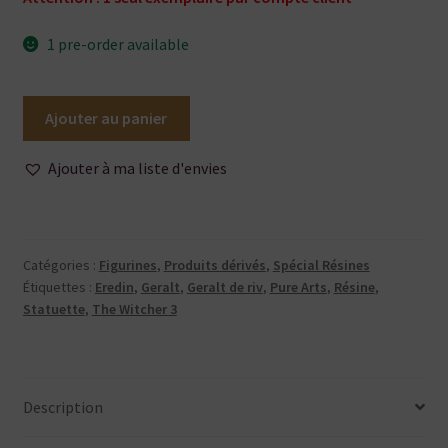
1 pre-order available
quantité
Ajouter au panier
de
Pure
Ajouter à ma liste d'envies
Arts
-
The
Witcher
Catégories :
Figurines
,
Produits dérivés
,
Spécial Résines
3
Étiquettes :
Eredin
,
Geralt
,
Geralt de riv
,
Pure Arts
,
Résine
,
Wild
Statuette
,
The Witcher 3
Hunt
-
Geralt
Description
vs
Eredin