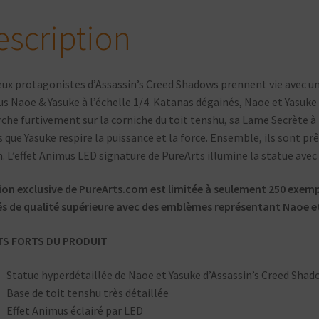
&
Yasuke
escription
eux protagonistes d’Assassin’s Creed Shadows prennent vie avec un 
s Naoe & Yasuke à l’échelle 1/4. Katanas dégainés, Naoe et Yasuke 
rche furtivement sur la corniche du toit tenshu, sa Lame Secrète à
s que Yasuke respire la puissance et la force. Ensemble, ils sont pr
. L’effet Animus LED signature de PureArts illumine la statue avec 
tion exclusive de PureArts.com est limitée à seulement 250 exem
s de qualité supérieure avec des emblèmes représentant Naoe et
TS FORTS DU PRODUIT
Statue hyperdétaillée de Naoe et Yasuke d’Assassin’s Creed Sha
Base de toit tenshu très détaillée
Effet Animus éclairé par LED