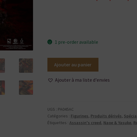
1 pre-order available
quantité
Ajouter au panier
de
Pure
Ajouter à ma liste d'envies
Arts
-
Assassin's
Creed
UGS :
PA045AC
Shadows
Catégories :
Figurines
,
Produits dérivés
,
Spécia
-
Étiquettes :
Assassin's creed
,
Naoe & Yasuke
,
R
Naoe