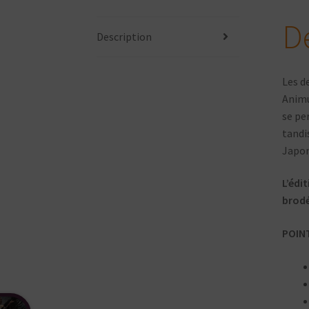
D
Description
Les d
Animu
se pe
tandi
Japon
L’édi
brodé
POIN