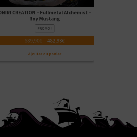
ONIRI CREATION – Fullmetal Alchemist –
Roy Mustang
PROMO !
Le
Le
689,90
€
482,93
€
prix
prix
Ajouter au panier
initial
actuel
était :
est :
689,90€.
482,93€.