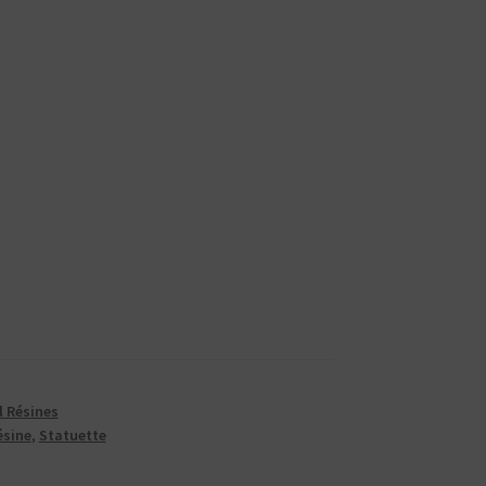
l Résines
ésine
,
Statuette