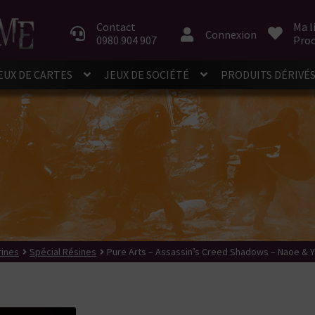
Aller
Aller
à
au
Contact
Ma l
Connexion
0980 904 907
Proc
la
contenu
navigation
EUX DE CARTES
JEUX DE SOCIÉTÉ
PRODUITS DÉRIVÉ
rines
Spécial Résines
Pure Arts – Assassin’s Creed Shadows – Naoe & 