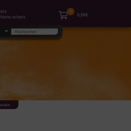
iste
0
0,00€
hains achats
Search
S
for:
Yasuke