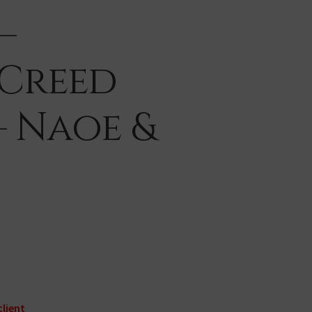
–
 Creed
 Naoe &
client