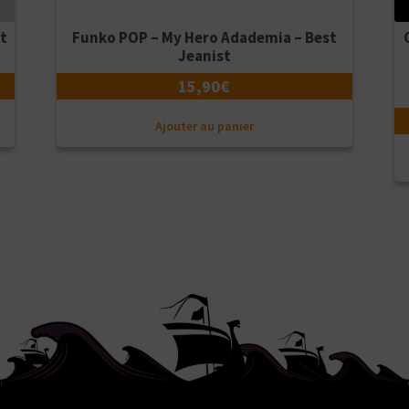
it
Funko POP – My Hero Adademia – Best
Jeanist
15,90
€
Ajouter au panier