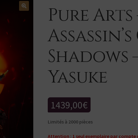
Pure Arts 
Assassin’s
Shadows –
Yasuke
1439,00
€
Limités à 2000 pièces
Attention : 1 seul exemplaire par compte 