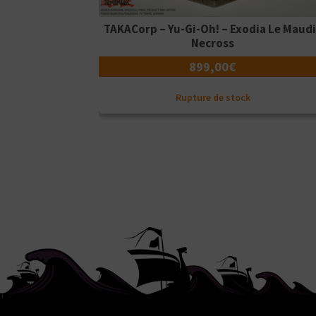
TAKACorp – Yu-Gi-Oh! – Exodia Le Maud
Necross
899,00
€
Rupture de stock