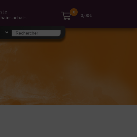
iste
0
0,00€
hains achats
Search
S
for: