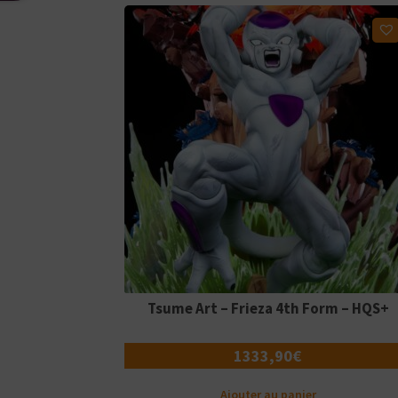
Ajouter à ma liste d'envies
Tsume Art – Frieza 4th Form – HQS+
1333,90
€
Ajouter au panier