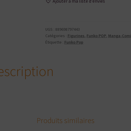
Ajouter à ma liste d'envies
POP
-
Wednesday
-
UGS :
889698797443
Pugsley
Catégories :
Figurines
,
Funko POP
,
Manga-Comi
Addams
Étiquette :
Funko Pop
escription
Produits similaires