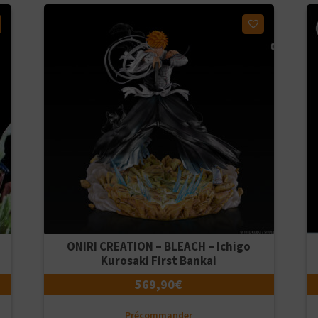
Ajouter à ma liste d'envies
ONIRI CREATION – BLEACH – Ichigo
Kurosaki First Bankai
569,90
€
Précommander