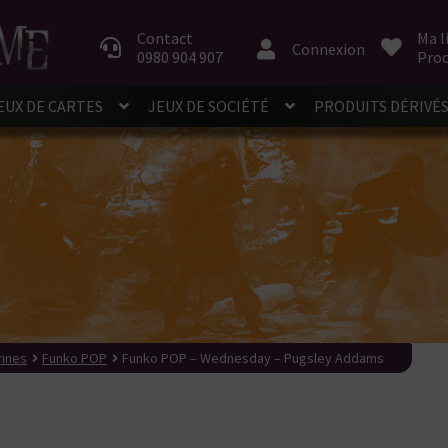
Aller
Aller
à
au
Contact
Ma l
Connexion
0980 904 907
Proc
la
contenu
navigation
EUX DE CARTES
JEUX DE SOCIÉTÉ
PRODUITS DÉRIVÉ
rines
Funko POP
Funko POP – Wednesday – Pugsley Addams