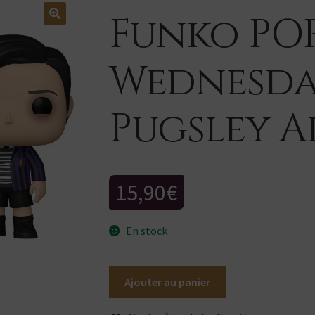
Funko POP
Wednesda
Pugsley 
15,90
€
En stock
quantité
Ajouter au panier
de
Funko