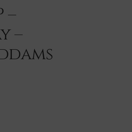
 –
y –
Addams