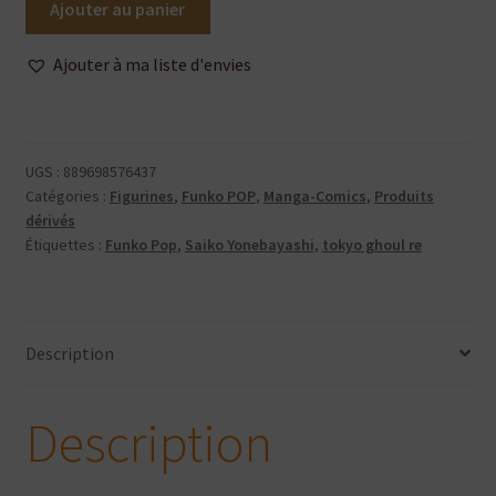
Ajouter au panier
de
Funko
Ajouter à ma liste d'envies
POP
-
Tokyo
Ghoul
UGS :
889698576437
:
Catégories :
Figurines
,
Funko POP
,
Manga-Comics
,
Produits
Re
dérivés
Étiquettes :
Funko Pop
,
Saiko Yonebayashi
,
tokyo ghoul re
-
Saiko
Yonebayashi
Description
Description