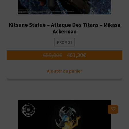
Kitsune Statue – Attaque Des Titans – Mikasa
Ackerman
PROMO !
Le
Le
659,00
€
461,30
€
prix
prix
Ajouter au panier
initial
actuel
était :
est :
659,00€.
461,30€.
Ajouter à ma liste d'envies