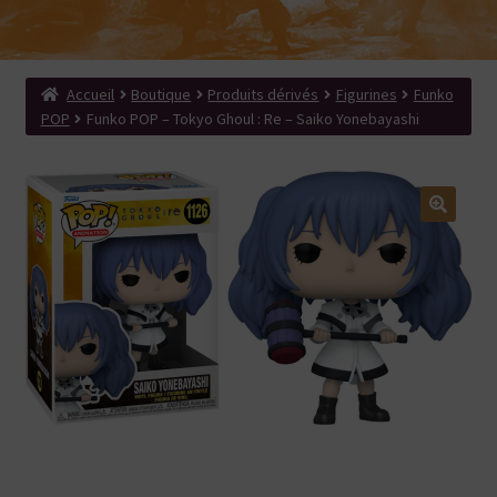
menu
Ouvrir
Produits dérivés
enfant
le
Search Button
Search
menu
for:
enfant
Accueil
Boutique
Produits dérivés
Figurines
Funko
POP
Funko POP – Tokyo Ghoul : Re – Saiko Yonebayashi