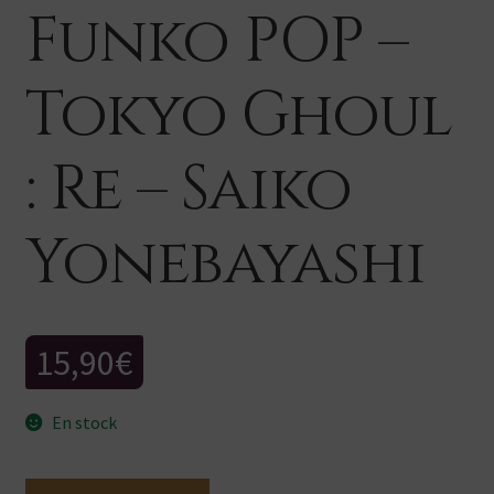
Funko POP –
Tokyo Ghoul
: Re – Saiko
Yonebayashi
15,90
€
En stock
quantité