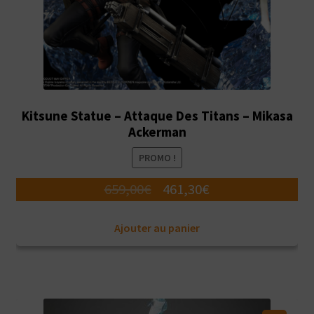
Kitsune Statue – Attaque Des Titans – Mikasa
Ackerman
PROMO !
Le
Le
659,00
€
461,30
€
prix
prix
Ajouter au panier
initial
actuel
était :
est :
659,00€.
461,30€.