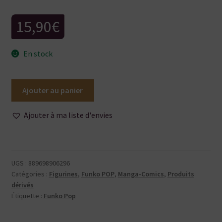
15,90
€
En stock
quantité
Ajouter au panier
de
Funko
Ajouter à ma liste d'envies
POP
-
Solo
Leveling
UGS :
889698906296
-
Catégories :
Figurines
,
Funko POP
,
Manga-Comics
,
Produits
Choi
dérivés
Étiquette :
Funko Pop
Jong-
In