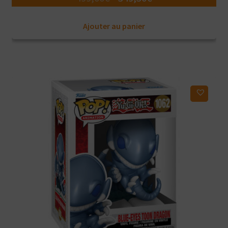
prix
prix
Ajouter au panier
initial
actuel
était :
est :
499,00€.
349,30€.
Ajouter à ma liste d'envies