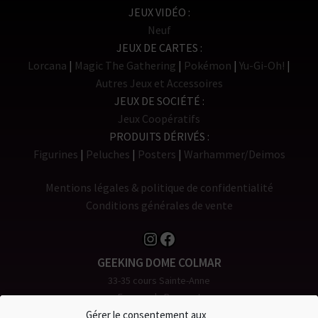
JEUX VIDÉO
Neuf
JEUX DE CARTES
Lorcana
Magic The Gathering
Pokémon
Yu-Gi-Oh!
Autres Jeux et Accessoires
JEUX DE SOCIÉTÉ
Jeux Coopératifs
PRODUITS DÉRIVÉS
Figurines
Peluches
Posters
Warhammer/Deimos
Mentions légales & politique de confidentialité
Conditions générales de vente
Instagram
Facebook
GEEKING DOME COLMAR
33-35 cours Sainte-Anne
Espace du Rempart
68000 COLMAR
Gérer le consentement aux