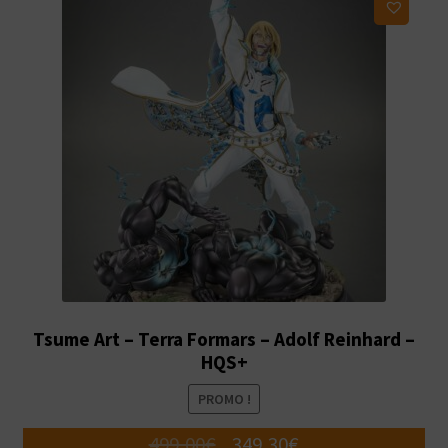
Ajouter à ma liste d'envies
Tsume Art – Terra Formars – Adolf Reinhard –
HQS+
PROMO !
Le
Le
499,00
€
349,30
€