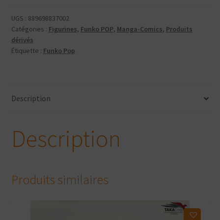
Arcane
:
UGS :
889698837002
League
Catégories :
Figurines
,
Funko POP
,
Manga-Comics
,
Produits
of
dérivés
Étiquette :
Funko Pop
Legends
-
Champion
Viktor
Description
Description
Produits similaires
Ajouter à ma liste d'envies