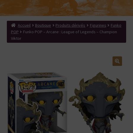
menu
Ouvrir
Produits dérivés
enfant
le
Search Button
Search
menu
for:
enfant
Accueil
Boutique
Produits dérivés
Figurines
Funko
POP
Funko POP – Arcane : League of Legends – Champion
Viktor