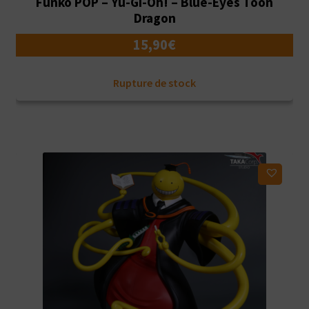
Funko POP – Yu-Gi-Oh! – Blue-Eyes Toon
Dragon
15,90
€
Rupture de stock
Ajouter à ma liste d'envies