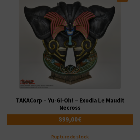
TAKACorp – Yu-Gi-Oh! – Exodia Le Maudit
Necross
899,00
€
Rupture de stock