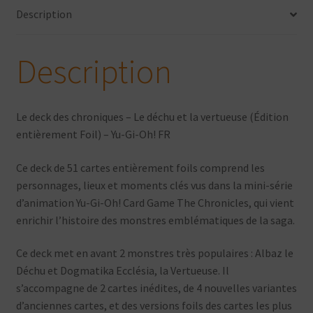
Description
et
la
vertueuse
Description
(Édition
entièrement
Foil)
Le deck des chroniques – Le déchu et la vertueuse (Édition
-
entièrement Foil) – Yu-Gi-Oh! FR
Version
Française
Ce deck de 51 cartes entièrement foils comprend les
personnages, lieux et moments clés vus dans la mini-série
d’animation Yu-Gi-Oh! Card Game The Chronicles, qui vient
enrichir l’histoire des monstres emblématiques de la saga.
Ce deck met en avant 2 monstres très populaires : Albaz le
Déchu et Dogmatika Ecclésia, la Vertueuse. Il
s’accompagne de 2 cartes inédites, de 4 nouvelles variantes
d’anciennes cartes, et des versions foils des cartes les plus