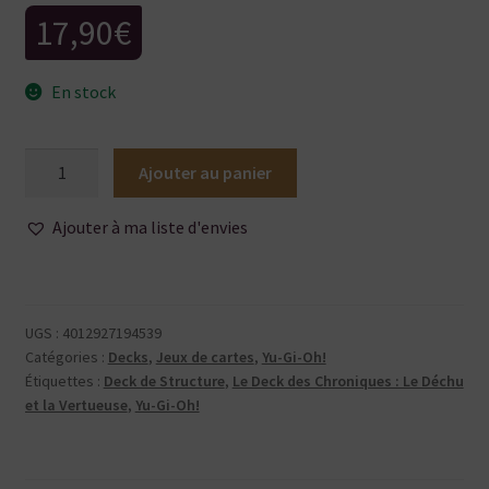
17,90
€
En stock
quantité
Ajouter au panier
de
Yu-
Ajouter à ma liste d'envies
Gi-
Oh!
-
Le
UGS :
4012927194539
Deck
Catégories :
Decks
,
Jeux de cartes
,
Yu-Gi-Oh!
des
Étiquettes :
Deck de Structure
,
Le Deck des Chroniques : Le Déchu
et la Vertueuse
,
Yu-Gi-Oh!
Chroniques
-
Le
déchu