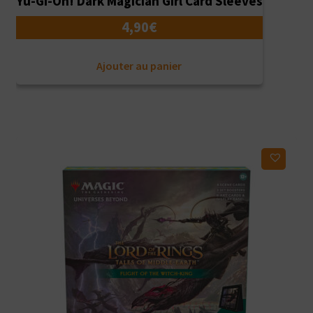
Yu-Gi-Oh! Dark Magician Girl Card Sleeves
4,90
€
Ajouter au panier
Ajouter à ma liste d'envies