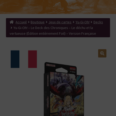
menu
Ouvrir
Produits dérivés
enfant
le
Search Button
Search
menu
for:
enfant
Accueil
Boutique
Jeux de cartes
Yu-Gi-Oh!
Decks
Yu-Gi-Oh! – Le Deck des Chroniques – Le déchu et la
vertueuse (Édition entièrement Foil) – Version Française