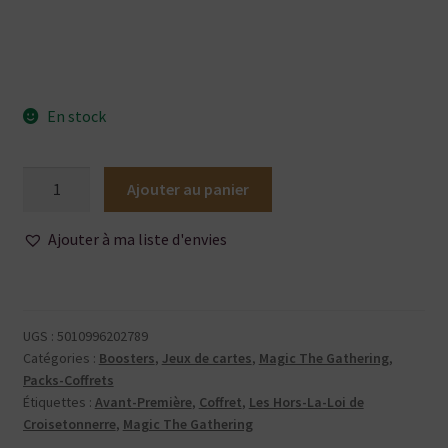
En stock
quantité
Ajouter au panier
de
Magic
Ajouter à ma liste d'envies
The
Gatering
-
Meurtres
UGS :
5010996202789
au
Catégories :
Boosters
,
Jeux de cartes
,
Magic The Gathering
,
Manoir
Packs-Coffrets
Étiquettes :
Avant-Première
,
Coffret
,
Les Hors-La-Loi de
Karlov
Croisetonnerre
,
Magic The Gathering
-