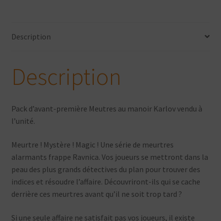
Pack
Avant-
Première
Description
-
Version
Française
Description
Pack d’avant-première Meutres au manoir Karlov vendu à
l’unité.
Meurtre ! Mystère ! Magic ! Une série de meurtres
alarmants frappe Ravnica. Vos joueurs se mettront dans la
peau des plus grands détectives du plan pour trouver des
indices et résoudre l’affaire. Découvriront-ils qui se cache
derrière ces meurtres avant qu’il ne soit trop tard ?
Si une seule affaire ne satisfait pas vos joueurs, il existe