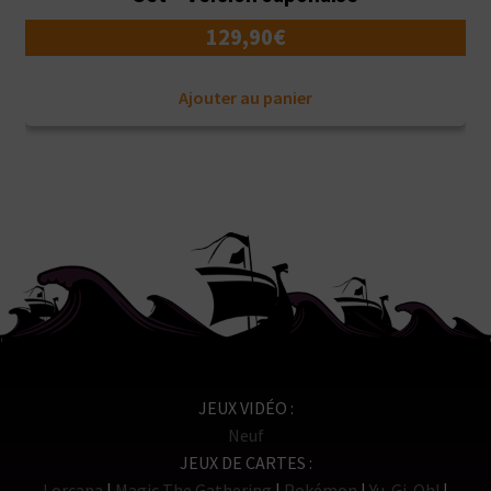
129,90
€
Ajouter au panier
JEUX VIDÉO
Neuf
JEUX DE CARTES
Lorcana
Magic The Gathering
Pokémon
Yu-Gi-Oh!