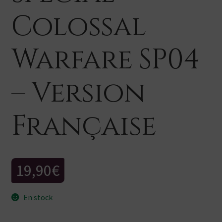
Colossal
Warfare SP04
– Version
Française
19,90
€
En stock