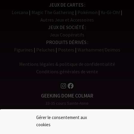
JEUX DE CARTES
Lorcana
Magic The Gathering
Pokémon
Yu-Gi-Oh!
Autres Jeux et Accessoires
JEUX DE SOCIÉTÉ
Jeux Coopératifs
PRODUITS DÉRIVÉS
Figurines
Peluches
Posters
Warhammer/Deimos
Mentions légales & politique de confidentialité
Conditions générales de vente
Instagram
Facebook
GEEKING DOME COLMAR
33-35 cours Sainte-Anne
Espace du Rempart
68000 COLMAR
Gérer le consentement aux
Tél. 0 980 904 907
cookies