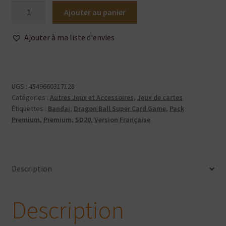
quantité
Ajouter au panier
de
Dragon
Ajouter à ma liste d'envies
Ball
Super
Card
Game
UGS :
4549660317128
-
Catégories :
Autres Jeux et Accessoires
,
Jeux de cartes
Pack
Étiquettes :
Bandai
,
Dragon Ball Super Card Game
,
Pack
Premium
,
Premium
,
SD20
,
Version Française
Spécial
-
Colossal
Warfare
Description
SP04
-
Version
Description
Française